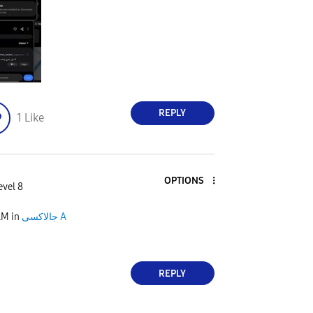
REPLY
1
Like
OPTIONS
evel 8
AM
in
جالاكسى A
REPLY