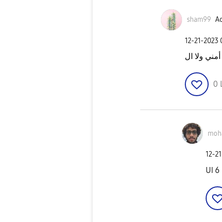
sham99
Ac
‎12-21-2023
0
moh
‎12-2
UI 6