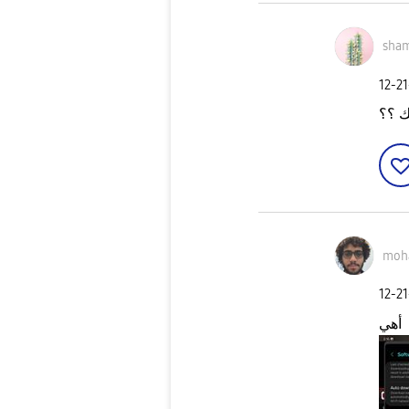
sha
‎12-2
ك ؟؟
moh
‎12-2
أهي