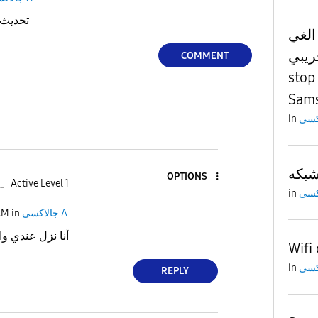
تحديث اندرويد 
الغي
لتجريبي
COMMENT
stop
Sams
in
OPTIONS
_
Active Level 1
in
AM
in
جالاكسى A
أنا نزل عندي وا
Wifi
in
REPLY