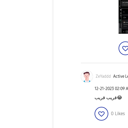
ZeYaddd
Active L
‎12-21-2023
02:09 
قريب قريب
😂
0
Likes