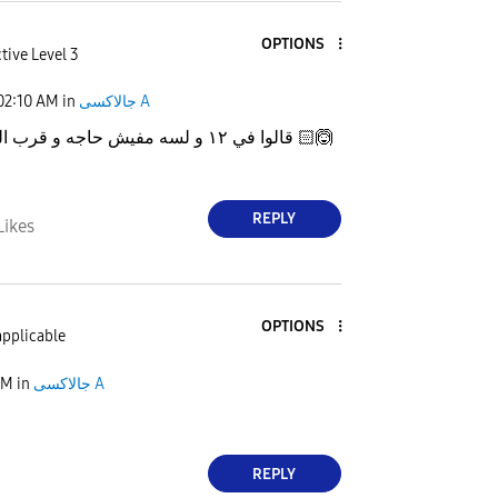
OPTIONS
tive Level 3
02:10 AM
in
جالاكسى A
قالوا في ١٢ و لسه مفيش حاجه و قرب الشهر يخلص 🙆🏻‍
REPLY
Likes
OPTIONS
applicable
AM
in
جالاكسى A
REPLY