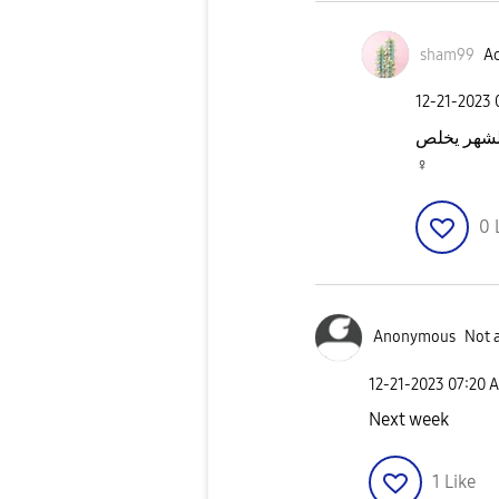
sham99
Ac
‎12-21-2023
♀️
0
Anonymous
Not 
‎12-21-2023
07:20 
Next week
1
Like