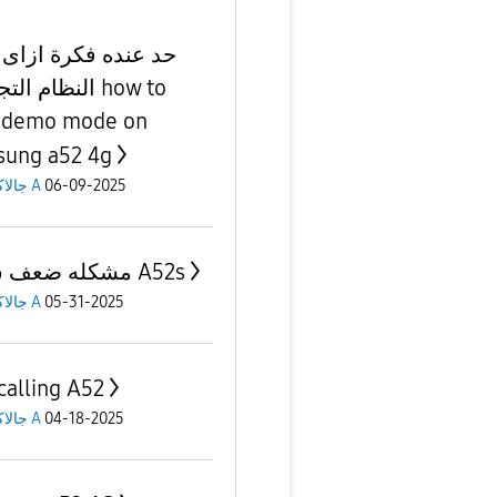
حد عنده فكرة ازاى 
النظام ا how to
 demo mode on
ung a52 4g
جالاكسى A
06-09-2025
مشكله ضعف شبكه A52s
جالاكسى A
05-31-2025
 calling A52
جالاكسى A
04-18-2025