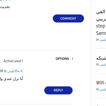
تحديث اندرويد 
الغي
لتجريبي
COMMENT
stop
Sams
in
OPTIONS
_
Active Level 1
in
AM
in
جالاكسى A
أنا نزل عندي وا
Wifi
in
REPLY