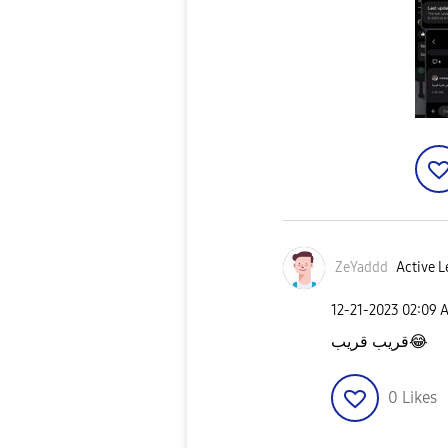
ZeYaddd
Active L
‎12-21-2023
02:09 
قريب قريب
😂
0
Likes