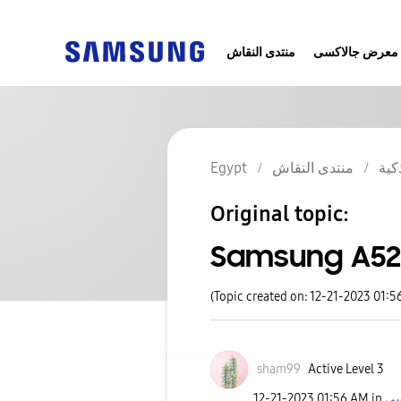
معرض جالاكسى
منتدى النقاش
Egypt
منتدى النقاش
كية
Original topic:
Samsung A52
(Topic created on: 12-21-2023 01:5
sham99
Active Level 3
‎12-21-2023
01:56 AM
in