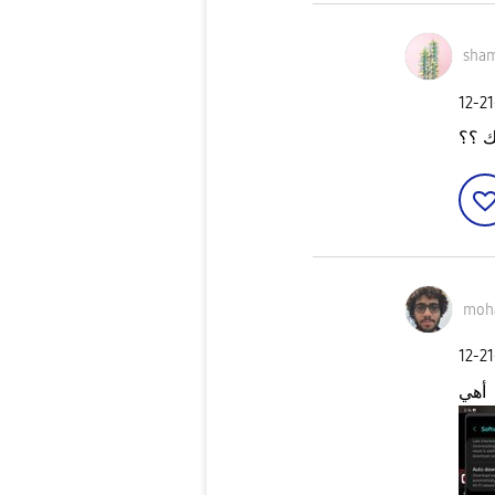
sha
‎12-2
ك ؟؟
moh
‎12-2
أهي