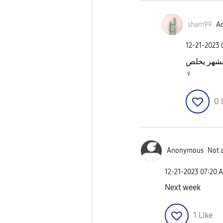
sham99
Ac
‎12-21-2023
♀️
0
Anonymous
Not 
‎12-21-2023
07:20 
Next week
1
Like