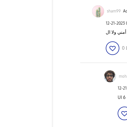
sham99
Ac
‎12-21-2023
0
moh
‎12-2
UI 6