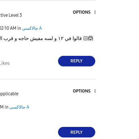
OPTIONS
tive Level 3
02:10 AM
in
جالاكسى A
قالوا في ١٢ و لسه مفيش حاجه و قرب الشهر يخلص 🙆🏻‍
REPLY
Likes
OPTIONS
applicable
AM
in
جالاكسى A
REPLY