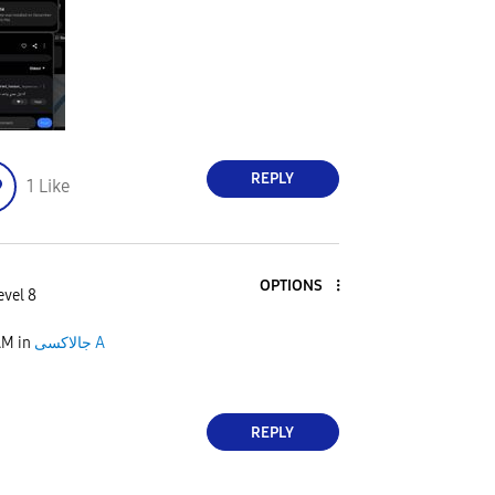
REPLY
1
Like
OPTIONS
evel 8
AM
in
جالاكسى A
REPLY