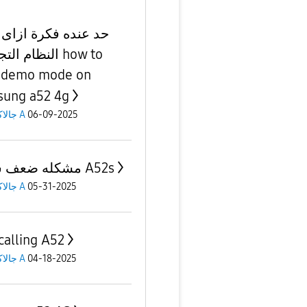
حد عنده فكرة ازاى 
النظام ا how to
 demo mode on
ung a52 4g
جالاكسى A
06-09-2025
مشكله ضعف شبكه A52s
جالاكسى A
05-31-2025
 calling A52
جالاكسى A
04-18-2025