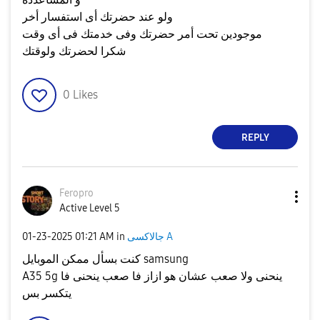
ولو عند حضرتك أى استفسار أخر
موجودين تحت أمر حضرتك وفى خدمتك فى أى وقت
شكرا لحضرتك ولوقتك
0
Likes
REPLY
Feropro
Active Level 5
جالاكسى A
in
01:21 AM
‎01-23-2025
كنت بسأل ممكن الموبايل samsung
A35 5g ينحنى ولا صعب عشان هو ازاز فا صعب ينحنى فا
يتكسر بس