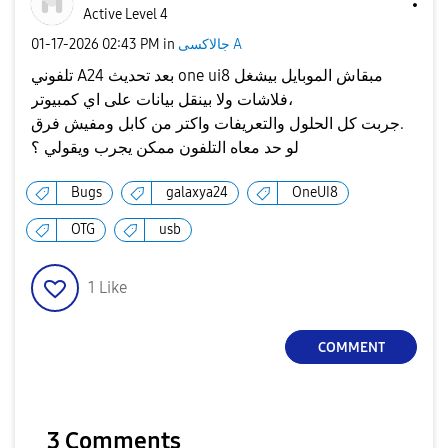
Active Level 4
‎01-17-2026
02:43 PM
in
جالاكسى A
تلفوني A24 بعد تحديث one ui8 مبقاش الموبايل بيشغل
فلاشات ولا بينقل بيانات على اي كمبيوتر،
جربت كل الحلول والتعريفات واكتر من كابل ومفيش فرق.
لو حد معاه التلفون ممكن يجرب ويقولي ؟
Bugs
galaxya24
OneUI8
OTG
usb
1
Like
COMMENT
3 Comments