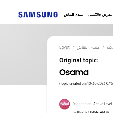
معرض جالاكسى
منتدى النقاش
Egypt
منتدى النقاش
كية
Original topic:
Osama
(Topic created on: 10-30-2023 07:
Osgoodman
Active Level 
‎02-18-2023
04:46 AM
in