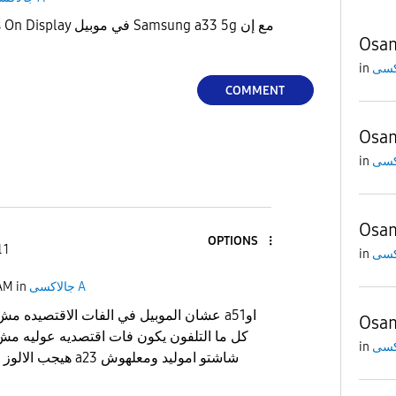
Osa
in
COMMENT
Osa
in
Osa
OPTIONS
 1
in
 AM
in
جالاكسى A
عشان الموبيل في الفات الاقتصيده م a51او
Osa
in
3 شاشتو اموليد ومعلهوش