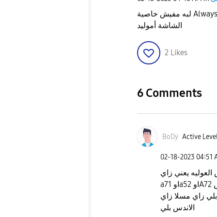
لبه مفيش خاصية Always On Display في موبيل Samsung a33 5g مع إن
الشاشة أموليد
2
Likes
6 Comments
BoDÿ
Active Level
‎02-18-2023
04:51
ش العوليه يعني زاي
a71 اوa52 اوA72 كل ما التلفون يكون فات اقتصديه عوليه مش
هيجب الالوز بلي زاي مسلا زاي a2
الاندس بلي