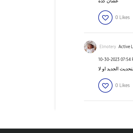
عشان كده
0
Likes
Elmotery
Active L
‎10-30-2023
07:54
يث الجديد او لا
0
Likes