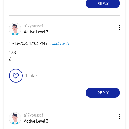
REPLY
a17youssef
Active Level 3
‎11-13-2025
12:03 PM
in
جالاكسى A
128
6
1
Like
REPLY
a17youssef
Active Level 3