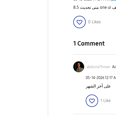
0
Likes
1 Comment
abdurra7hman
Ac
‎05-14-2026
12:17 
على آخر الشهر
1
Like