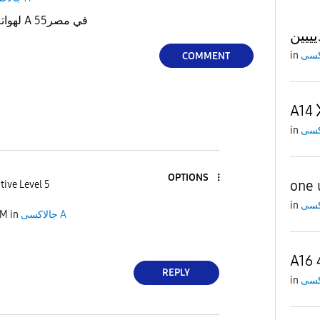
متى تحديث 8.5 one ui لهواتف A 55في مصر
in
COMMENT
A14
in
OPTIONS
one 
tive Level 5
in
AM
in
جالاكسى A
A16 
REPLY
in