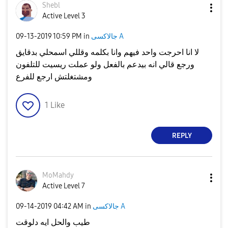
Shebl
Active Level 3
جالاكسى A
in
10:59 PM
‎09-13-2019
لا انا احرجت واحد فيهم وانا بكلمه وقللي اسمحلي بدقايق
ورجع قالي انه بيدعم بالفعل ولو عملت ريسيت للتلفون
ومشتغلتش ارجع للفرع
1
Like
REPLY
MoMahdy
Active Level 7
جالاكسى A
in
04:42 AM
‎09-14-2019
طيب والحل ايه دلوقت