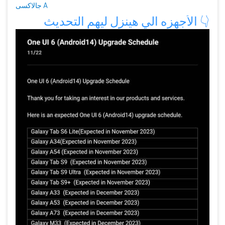
جالاكسى A
الأجهزه الي هينزل ليهم التحد
يث
👇