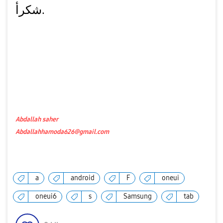
شكرأ.
Abdallah saher
Abdallahhamoda626@gmail.com
a
android
F
oneui
oneui6
s
Samsung
tab