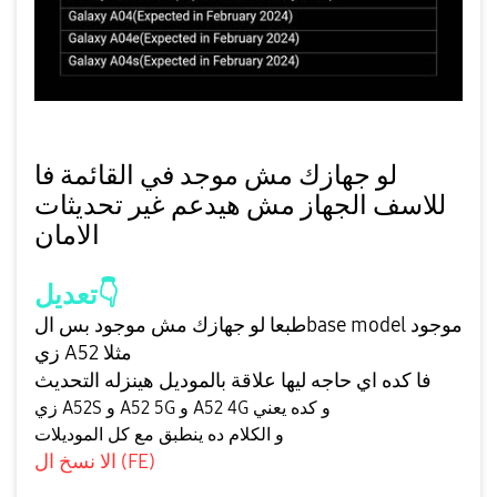
لو جهازك مش موجد في القائمة فا
للاسف الجهاز مش هيدعم غير تحديثات
الامان
تعديل
👇
طبعا لو جهازك مش موجود بس الbase model موجود
زي A52 مثلا
فا كده اي حاجه ليها علاقة بالموديل هينزله التحديث
زي A52S و A52 5G و A52 4G و كده يعني
و الكلام ده ينطبق مع كل الموديلات
النسخ دي بتتكتب لوحدها
الا نسخ ال (FE)