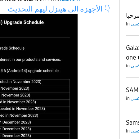
الأجهزه الي هينزل ليهم التحد
يث
👇
رحبا
in
Gala
one 
in
SAMS
in
Sams
in