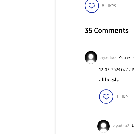
8
Likes
35 Comments
ziyadha2
Active L
‎12-03-2023
02:17 
ماشاء الله
1
Like
ziyadha2
A