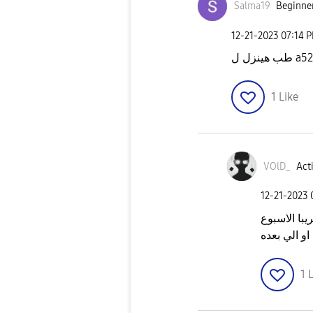
Salma19
Beginner
‎12-21-2023
07:14 
طب هينزل ل a52
1
Like
VOlD_
Acti
‎12-21-2023
با الاسبوع
او الي بعده
1
L