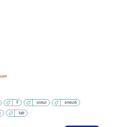
.com
F
oneui
oneui6
g
tab