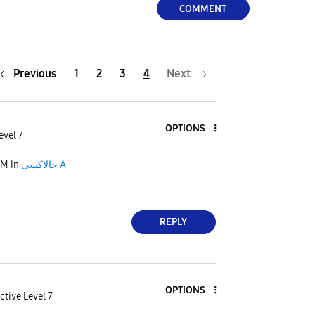
COMMENT
Previous
1
2
3
4
Next
OPTIONS
evel 7
PM
in
جالاكسى A
REPLY
OPTIONS
ctive Level 7