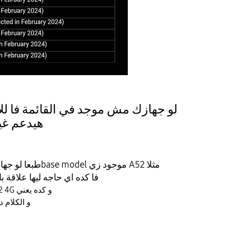
لو جهازك مش موجد في القائمة فا ل
هيدعم غير تحديثات الامان
طبعا لو جهازك مش موجود بس الbase model موجود زي A52 مثلا
فا كده اي حاجه ليها علاقة بالموديل هينزله التحديث
زي A52S و A52 5G و A52 4G و كده يعني
و الكلام ده ينطبق مع كل الموديلات
النسخ دي بتتكتب لوحدها