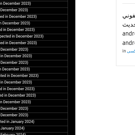
تلفوني a34 5g حديث
ديث
android 15
andr
in