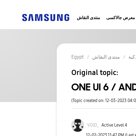
معرض جالاكسى
منتدى النقاش
Egypt
منتدى النقاش
كية
Original topic:
ONE UI 6 / AN
(Topic created on: 12-03-2023 04:
VOlD_
Active Level 4
‎12-02-2023
11:47 PM
(Last