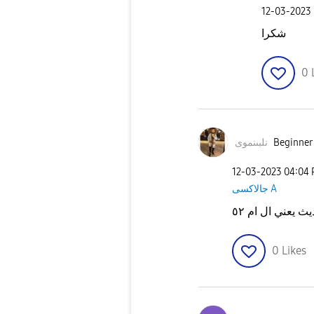
‎12-03-2023
شكرا
0
نلبىنموى
Beginner 
‎12-03-2023
04:04
جالاكسى A
يث يعني ال ام ٥٢
0
Likes