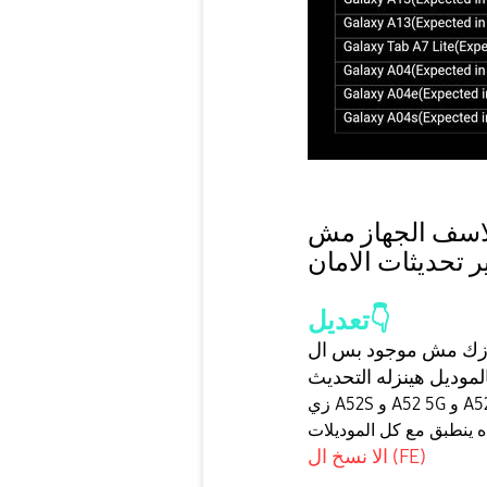
لاسف الجهاز مش
تعديل
👇
الا نسخ ال (FE)