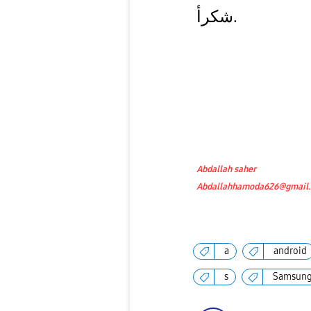
شكرأ.
Abdallah saher
Abdallahhamoda626@gmail
a
android
s
Samsun