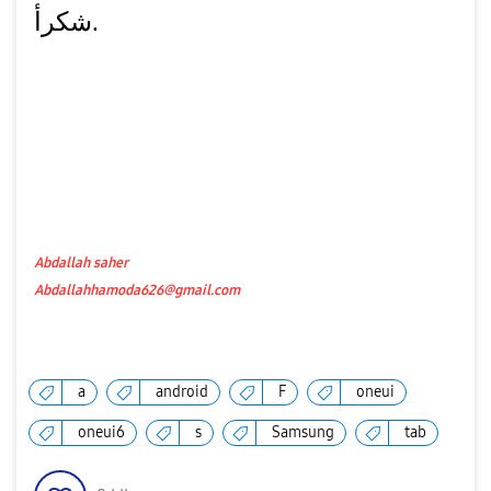
شكرأ.
Abdallah saher
Abdallahhamoda626@gmail.com
a
android
F
oneui
oneui6
s
Samsung
tab