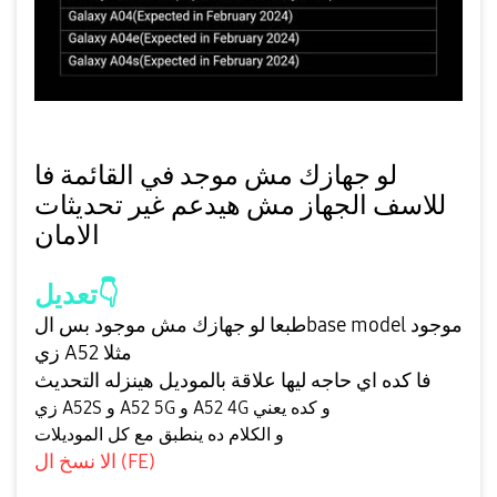
لو جهازك مش موجد في القائمة فا
للاسف الجهاز مش هيدعم غير تحديثات
الامان
👇
تعديل
طبعا لو جهازك مش موجود بس الbase model موجود
زي A52 مثلا
فا كده اي حاجه ليها علاقة بالموديل هينزله التحديث
زي A52S و A52 5G و A52 4G و كده يعني
و الكلام ده ينطبق مع كل الموديلات
النسخ دي بتتكتب لوحدها
الا نسخ ال (FE)