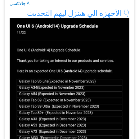
جالاكسى A
👇
يث
الأجهزه الي هينزل ليهم التحد