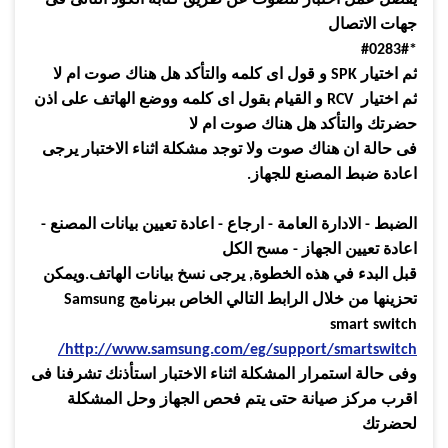
يفضل عمل اختبار للصوت عن طريق كتابة الكود التالى فى
جهات الاتصال
*#0283#
ثم اختيار SPK و قول اى كلمه والتأكد هل هناك صوت ام لا
ثم اختيار RCV و القيام بقول اى كلمه ووضع الهاتف على اذن
حضرتك والتأكد هل هناك صوت ام لا
فى حالة ان هناك صوت ولا توجد مشكلة اثناء الاختبار يرجى
اعادة ضبط المصنع للجهاز.
الضبط - الادارة العامة - ارجاع - اعادة تعيين بيانات المصنع -
اعادة تعيين الجهاز - مسح الكل
قبل البدء في هذه الخطوة, يرجى نسخ بيانات الهاتف.ويمكن
تحزينها من خلال الرابط التالي الخاص ببرنامج Samsung
smart switch
http://www.samsung.com/eg/support/smartswitch/
وفى حالة استمرار المشكلة اثناء الاختبار استأذنك تشرفنا فى
اقرب مركز صيانة حتى يتم فحص الجهاز وحل المشكلة
لحضرتك