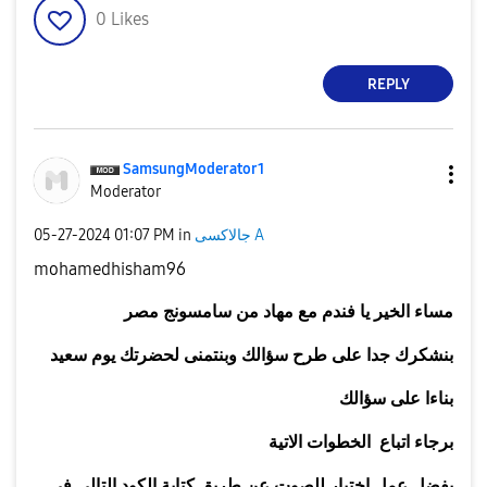
0
Likes
REPLY
SamsungModerato
r1
Moderator
جالاكسى A
in
01:07 PM
‎05-27-2024
mohamedhisham96
مساء
الخير يا فندم مع
مهاد
من سامسونج مصر
بنشكرك جدا على طرح سؤالك وبنتمنى لحضرتك يوم سعيد
بناءا على سؤالك
برجاء اتباع الخطوات الاتية