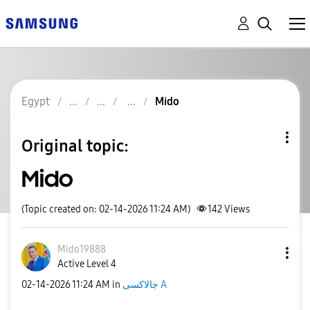
Egypt
Mido
Original topic:
Mido
(Topic created on: 02-14-2026 11:24 AM)
142
Views
Mido19888
Active Level 4
‎02-14-2026
11:24 AM
in
جالاكسى A