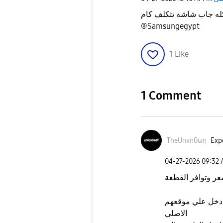
كله جاب شاشة تتكلف كام
@Samsungegypt
1
Like
1 Comment
TheUnκn0ωη
Expe
‎04-27-2026
09:32
عر وتوافر القطعة
دخل علي موقعهم
الاصلي