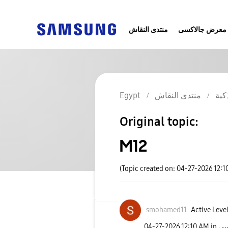
معرض جالاكسى
منتدى النقاش
كية
منتدى النقاش
Egypt
Original topic:
M12
(Topic created on: 04-27-2026 12:1
smohamed11
Active Level
‎04-27-2026
12:10 AM
in