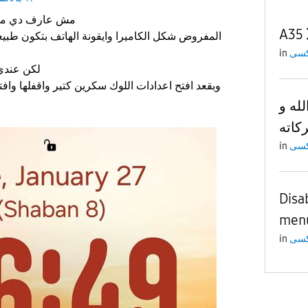
مش عارف دي مشكلة ولا لأ بس مضايقاني
A35
المفروض شكل الكاميرا وايقونة الهاتف بتكون طبي
in
لكن عندي ديما بتكون زي الصورة 1
وبقعد افتح اعدادات اللوك سكرين كتير واقفلها وافت
له و
ركاته
in
Disa
menu
in