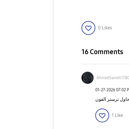
0
Likes
16 Comments
AhmedSameh178
‎01-27-2026
07:02 
اول ترستر الفون
1
Like