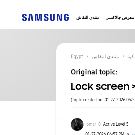
معرض جالاكسى
منتدى النقاش
Egypt
منتدى النقاش
كية
Original topic:
Lock screen >
(Topic created on: 01-27-2026 06:
omar_0
Active Level 5
‎01-27-2026
06:57 PM
in