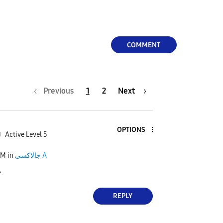
COMMENT
Previous
1
2
Next
OPTIONS
0
Active Level 5
PM
in
جالاكسى A
ح
REPLY