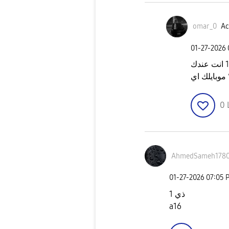
omar_0
Ac
‎01-27-2026
مبتعملش حاجه بالعكس دا لو الصورة 2 بترجع 1 انت عندك
موبايلك اي
0
AhmedSameh178
‎01-27-2026
07:05 
ذي 1
a16