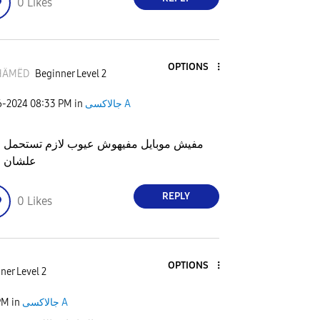
0
Likes
OPTIONS
HÄMËD
Beginner Level 2
6-2024
08:33 PM
in
جالاكسى A
مفيش موبايل مفيهوش عيوب لازم تستحمل 
علشان ح
REPLY
0
Likes
OPTIONS
ner Level 2
PM
in
جالاكسى A