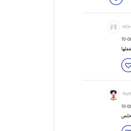
MÖ
‎10-0
فلها
MaM
‎10-0