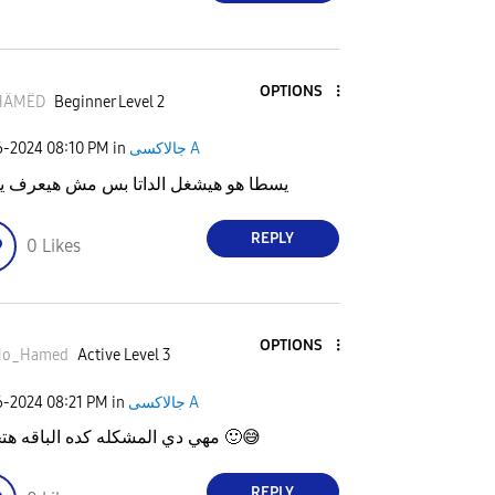
OPTIONS
HÄMËD
Beginner Level 2
6-2024
08:10 PM
in
جالاكسى A
يسطا هو هيشغل الداتا بس مش هيعرف يق
REPLY
0
Likes
OPTIONS
o_Hamed
Active Level 3
6-2024
08:21 PM
in
جالاكسى A
مهي دي المشكله كده الباقه هتخلص
🙂
😅
REPLY