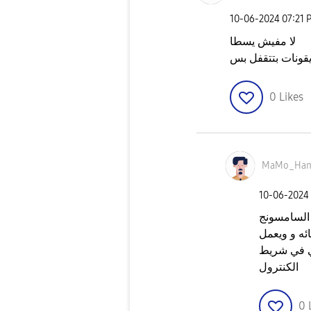
‎10-06-2024
07:21 
لا مفيش يسطا
قونات بتتقفل بس
0
Likes
MaMo_Ha
‎10-06-2024
 السامسونج
ائه و ويعمل
لي في شريط
الكنترول
0