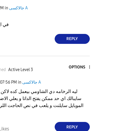
PM
in
جالاكسى A
في اي
REPLY
OPTIONS
med
Active Level 3
07:56 PM
in
جالاكسى A
ليه الرخامه دي الشاومي بيعمل كده لاكن
سايبالك اي حد ممكن يفتح الداتا و يعلي الاض
الموبايل سايلنت و يلعب في نص الحاجت ال
REPLY
Likes