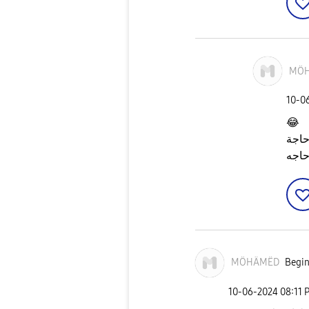
MÖ
‎10-0
😂
حاجة
اجه
MÖHÄMËD
Begin
‎10-06-2024
08:11 