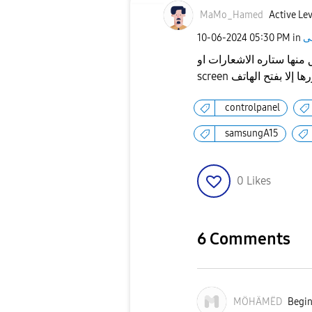
MaMo_Hamed
Active Lev
‎10-06-2024
05:30 PM
in
ه يمكن غلق منها ستاره الاشعارات او
controlpanel
samsungA15
0
Likes
6 Comments
MÖHÄMËD
Begin