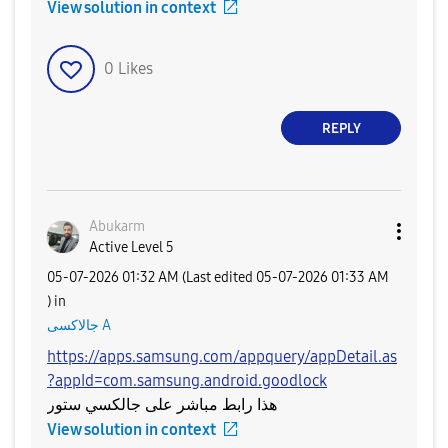
View solution in context
0
Likes
REPLY
Abukarm
Active Level 5
‎05-07-2026
01:32 AM
(Last edited
‎05-07-2026
01:33 AM
) in
جالاكسى A
https://apps.samsung.com/appquery/appDetail.as
?appId=com.samsung.android.goodlock
هذا رابط مباشر على جالكسي ستور
View solution in context