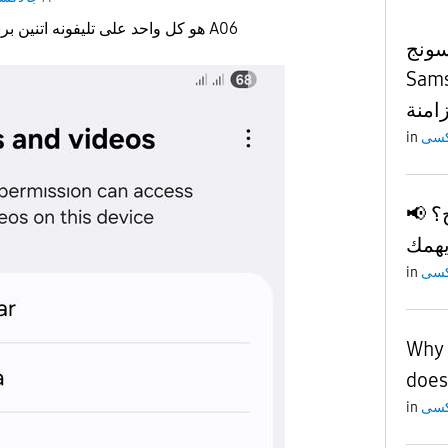
هو كل واحد على تليفونه اتنين برنامج جاليرى ،وليه تليفونى A06
سونج
Samsun
in
📢 مستخدم سامسونج؟
in
Why 
does
in