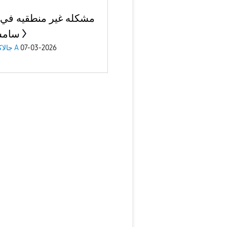
مشكله غير منطقيه في 
سامس
جالاكسى A
07-03-2026