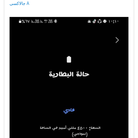
جالاكسى A