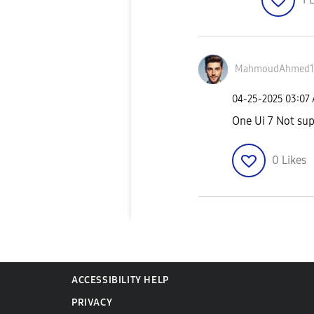
MahmoudAhmed1
‎04-25-2025
03:07
One Ui 7 Not su
0
Likes
ACCESSIBILITY HELP
PRIVACY