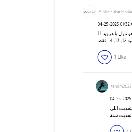
AlSheikhFaresKi
la
‎04-25-2025
01:32
لأنه بيدعم تحديثات أندرويد لمده ثلاث سنين وهو نازل بأندرويد 11
 فقط
1
Like
tamim2022
‎04-25-2025
 التحديث اللي
 تحديث سنة
1
L