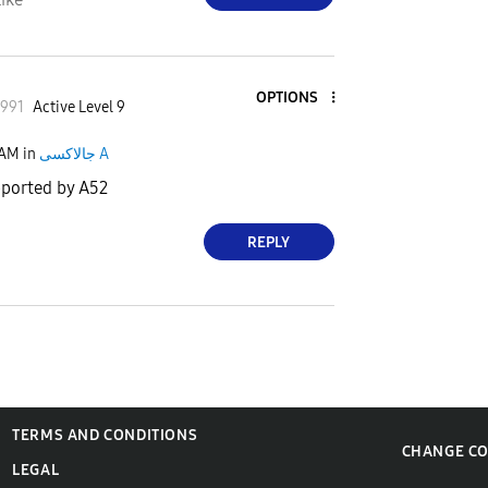
OPTIONS
99
1
Active Level 9
 AM
in
جالاكسى A
pported by A52
REPLY
TERMS AND CONDITIONS
CHANGE C
LEGAL