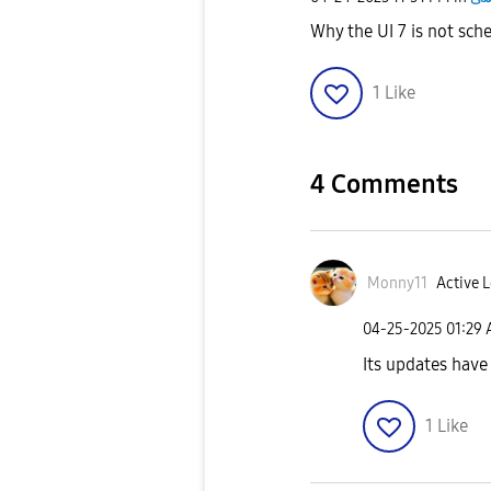
Why the UI 7 is not sc
1
Like
4 Comments
Monny11
Active L
‎04-25-2025
01:29
Its updates have
1
Like