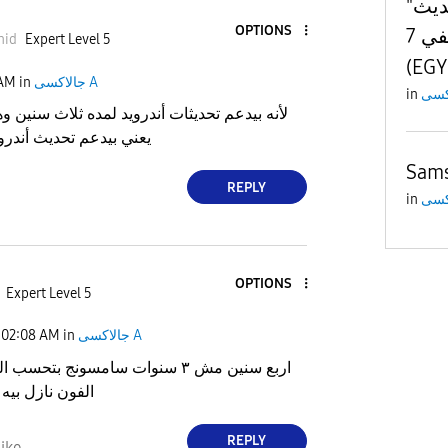
"أرجو إرسال تحديث One UI
OPTIONS
7 لهاتفي A52 SM-A525F
nid
Expert Level 5
 AM
in
جالاكسى A
in
يعني بيدعم تحديث أندرويد 12, 13, 14
Sams
REPLY
in
OPTIONS
Expert Level 5
02:08 AM
in
جالاكسى A
اربع سنين مش ٣ سنوات سامسونج بتحسب
الفون نازل بيه
REPLY
ike