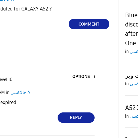
heduled for GALAXY A52 ?
Blue
disc
COMMENT
after
One 
in
وير
OPTIONS
evel 10
in
 AM
in
جالاكسى A
 expired
A52
in
REPLY