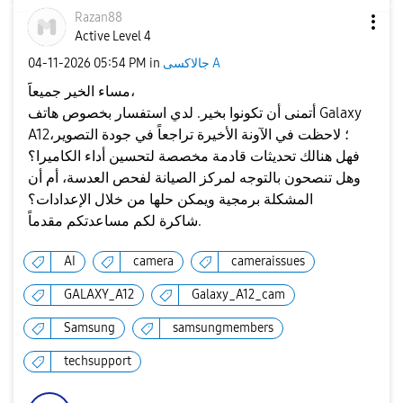
Razan88
Active Level 4
جالاكسى A
in
05:54 PM
‎04-11-2026
مساء الخير جميعاََ،
أتمنى أن تكونوا بخير. لدي استفسار بخصوص هاتف Galaxy
A12؛ لاحظت في الآونة الأخيرة تراجعاً في جودة التصوير،
فهل هنالك تحديثات قادمة مخصصة لتحسين أداء الكاميرا؟
وهل تنصحون بالتوجه لمركز الصيانة لفحص العدسة، أم أن
المشكلة برمجية ويمكن حلها من خلال الإعدادات؟
شاكرة لكم مساعدتكم مقدماً.
AI
camera
cameraissues
GALAXY_A12
Galaxy_A12_cam
Samsung
samsungmembers
techsupport