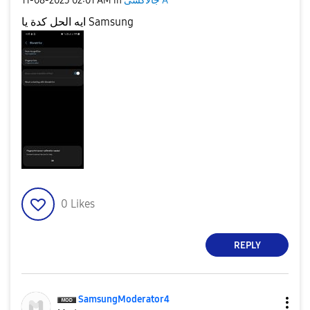
جالاكسى A
in
02:01 AM
‎11-08-2023
ايه الحل كدة يا Samsung
0
Likes
REPLY
SamsungModerato
r4