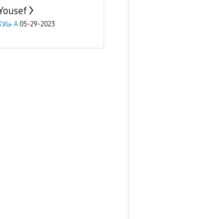
Yousef
05-29-2023
جالاكسى A