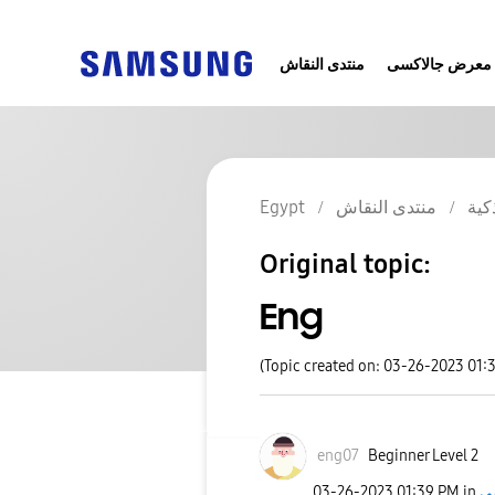
معرض جالاكسى
منتدى النقاش
كية
منتدى النقاش
Egypt
Original topic:
Eng
(Topic created on: 03-26-2023 01:
eng07
Beginner Level 2
‎03-26-2023
01:39 PM
in