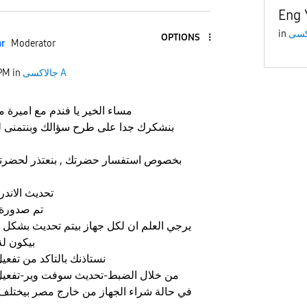
Eng 
in
OPTIONS
ar
Moderator
جالاكسى A
in
 PM
مساء الخير يا فندم مع اميرة
بنشكرك جدا على طرح سؤالك وبنتمنى 
بخصوص استفسار حضرتك , بنعتذر لحضرت
A71 تحديث الاندرويد 13 الخاص
تم صدورة ف
يرجي العلم ان لكل جهاز بيتم تحديث بشكل 
بيكون لة
نستاذنك بالتاكد من تفعيل
من خلال الضبط-تحديث سوفت وير-تفعيل ا
في حالة شراء الجهاز من خارج مصر بيختل