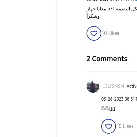
وشكرآ
0
Likes
2 Comments
LOLYSMSM
Activ
‎03-26-2023
08:51
✋
✋
✋🏼
0
Likes