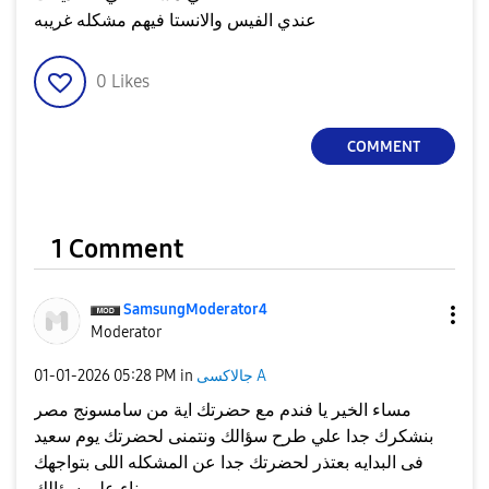
عندي الفيس والانستا فيهم مشكله غريبه
0
Likes
COMMENT
1 Comment
SamsungModerato
r4
Moderator
جالاكسى A
in
05:28 PM
‎01-01-2026
مساء الخير يا فندم مع حضرتك اية من سامسونج مصر
بنشكرك جدا علي طرح سؤالك ونتمنى لحضرتك يوم سعيد
فى البدايه بعتذر لحضرتك جدا عن المشكله اللى بتواجهك
بناء على سؤالك