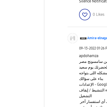
Silence Notifica
0
Likes
Amira-elnag
‎09-13-2022
01:26 
apdohamza
 من سامسونج مصر
لحضرتك يوم سعيد
شكله اللى بتواجه
بناء على سؤالك
الإعدادات - Google (خدمات Google) - السلامة الشخصية -
ء التنشيط / إيقاف
التشغيل
أى استفسار أخر