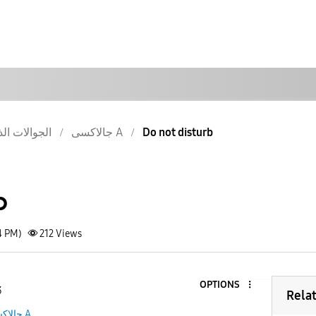
Do not disturb
جالاكسى A
الجوالات الذ
b
4 PM)
212
Views
OPTIONS
3
Rela
جالاكسى A