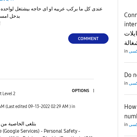
Conn
بدخل امسحه بيشتغل تانى من نفسه
 بس الفيس
حد عن
يلات
COMMENT
شغالة
in
Do n
in
OPTIONS
t Level 2
How 
 AM
(Last edited
‎09-13-2022
02:29 AM
) in
num
بتلغى الخاصية من 
in
e (Google Services) - Personal Safety -