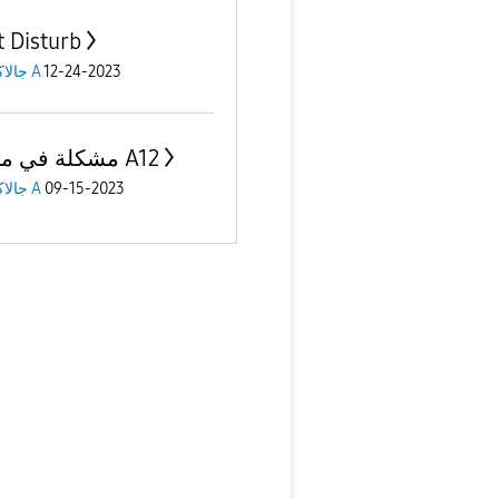
t Disturb
12-24-2023
جالاكسى A
مشكلة في موبايل A12
09-15-2023
جالاكسى A