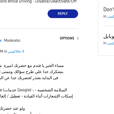
tions While Driving - Disable/Deactivate/Off
Don'
REPLY
in
OPTIONS
ar
Moderator
in
جالاكسى A
in
PM
مساء الخير يا فندم مع حضرتك اميرة
بنشكرك جدا علي طرح سؤالك ونتمنى 
فى البدايه بعتذر لحضرتك جدا عن الم
إسكات الإشعارات أثناء القيادة - تعطيل / إلغا
ولو عند حضرتك 