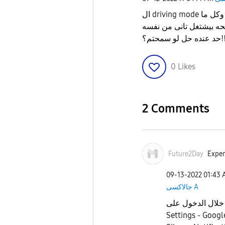
ال driving mode عندى كل ما بركب عربيه او اى حاجه بيشتغل لواحده وكل ما
ده حل لو سمحتم؟!!
0
Likes
2 Comments
Future2Day
Exper
‎09-13-2022
01:43
جالاكسى A
خلال الدخول على
Settings - Googl