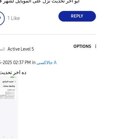
ايو اخر تحديث نزل على الموبايل لشهر فب
REPLY
1
Like
OPTIONS
الص
Active Level 5
5-2025
02:37 PM
in
جالاكسى A
ده اخر تحديث