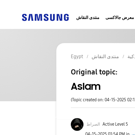
معرض جالاكسى
منتدى النقاش
Egypt
منتدى النقاش
كية
Original topic:
Aslam
(Topic created on: 04-15-2025 02:
الصراط
Active Level 5
‎04-15-2025
01:54 PM
in