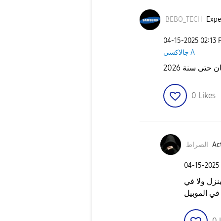
BEBO_TECH
Expe
‎04-15-2025
02:13 
جالاكسى A
حتى سنة 2026
0
Likes
الصراط
Act
‎04-15-2025
2 في تحديث هينزل ولا في
ي الموبيل
0