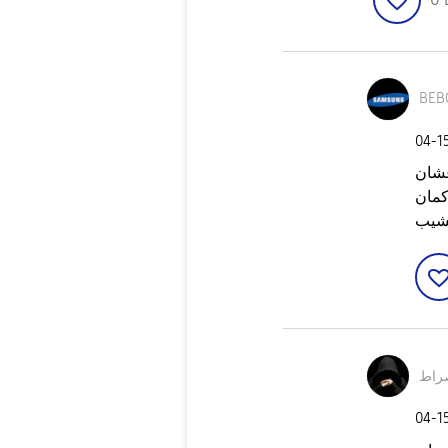
BEB
‎04-1
عشان
كمان
جشيب
راط
‎04-1