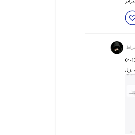
راير
راط
‎04-1
 نزل