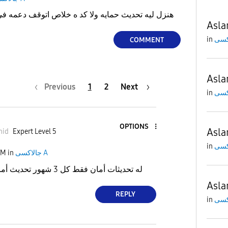
سامسونج a23هنزل ليه تحديث حمايه ولا كد ه خلاص اتوقف دعمه في التحديثات
Asl
in
COMMENT
Asl
Previous
1
2
Next
in
OPTIONS
Asl
nid
Expert Level 5
in
PM
in
جالاكسى A
له تحديثات أمان فقط كل 3 شهور تحديث أمان حتى سنة 2026
Asl
REPLY
in