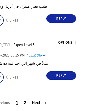
طيب يعني هينزل في أبريل ولا 
REPLY
0
Likes
OPTIONS
O_TECH
Expert Level 5
5-2025
05:25 PM
in
جالاكسى A
مثلاً في شهر الي احنا فيه ده شه
REPLY
0
Likes
evious
1
2
Next