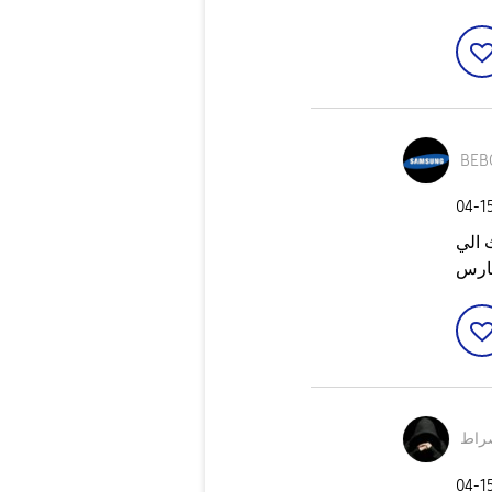
BEB
‎04-1
 الي
مارس
راط
‎04-1