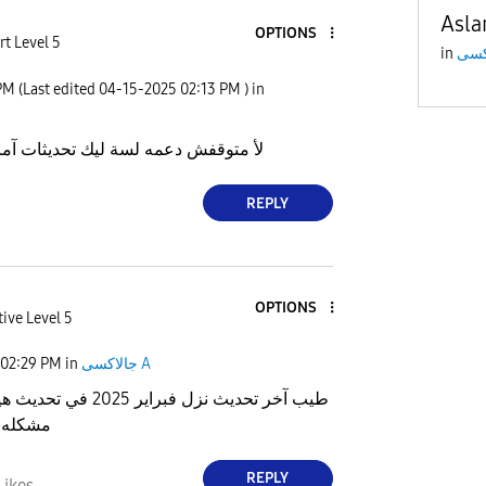
Asl
OPTIONS
rt Level 5
in
PM
(Last edited
‎04-15-2025
02:13 PM
) in
لأ متوقفش دعمه لسة ليك تحديثات آمان 
REPLY
OPTIONS
ive Level 5
02:29 PM
in
جالاكسى A
طيب آخر تحديث نزل فبراير 025
مشكله ف
REPLY
Likes