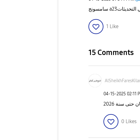
1
Like
15 Comments
AlSheikhFaresKi
la
‎04-15-2025
02:11 
0
Likes