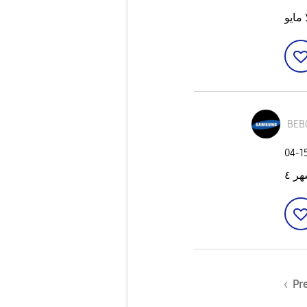
مايو
BEB
‎04-1
ر ٤
Pr