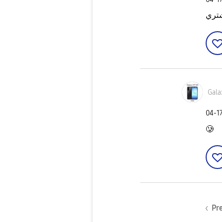
Gala
‎04-1
🥲
Pr