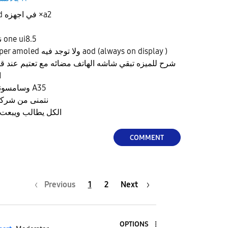
نطالب بإضافة ميزه الاaod في اجهزه ×a2
نطالب باضافتها مع تحديث one ui8.5
مثال جهاز a26 شاشته super amoled ولا توجد فيه aod (always on display )
شرح للميزه تبقي شاشه الهاتف مضائه مع تعتيم عند قف
احلى من البرامج الخارجيه
وسامسونج إزالتها لكي لا يكون مثل A35
نتمنى من شركه سامسونج الرد واضافتها
الكل يطالب ويبعت لسامسونج عبر الواتساب
COMMENT
Previous
1
2
Next
OPTIONS