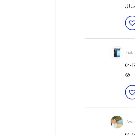
Gala
‎04-1
😮
Awn
‎04-1