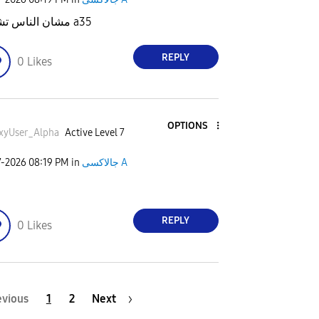
مشان الناس تشتري a35
REPLY
0
Likes
OPTIONS
xyUser_Alph
a
Active Level 7
7-2026
08:19 PM
in
جالاكسى A
REPLY
0
Likes
evious
1
2
Next