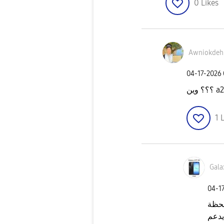
0
Likes
Awniokdeh
‎04-17-2026
1
L
Gala
‎04-1