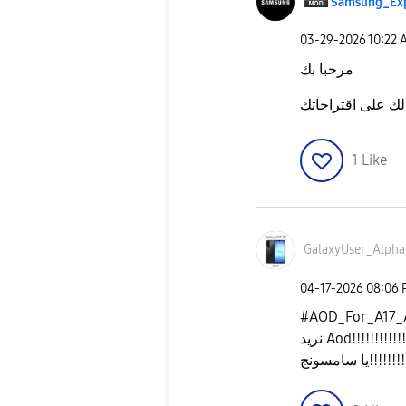
Samsung_Ex
‎03-29-2026
10:22 
مرحبا بك
1
Like
GalaxyUser_Alph
a
‎04-17-2026
08:06
#AOD_For_A17_
نريد Aod!!!!!!!!!!!!
يا سامسونج!!