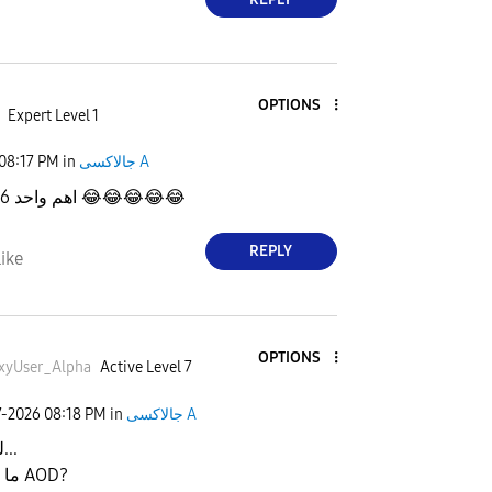
OPTIONS
Expert Level 1
08:17 PM
in
جالاكسى A
؟؟؟ وين a26 اهم واحد
😂
😂
😂
😂
😂
REPLY
ike
OPTIONS
xyUser_Alph
a
Active Level 7
7-2026
08:18 PM
in
جالاكسى A
لحظة...
ما يدعم AOD?