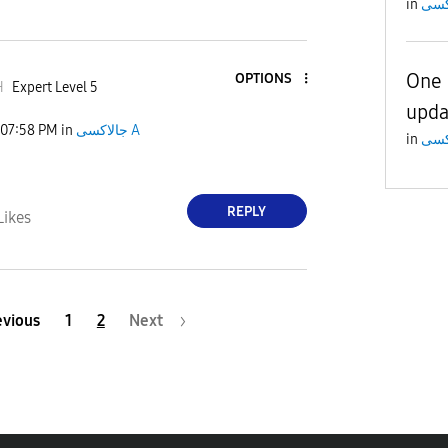
in
One 
OPTIONS
H
Expert Level 5
upda
07:58 PM
in
جالاكسى A
in
REPLY
Likes
evious
1
2
Next