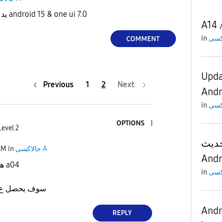
هل هاتف a04s يدعم تحديث android 15 & one ui 7.0
A14 
in
COMMENT
Upda
Previous
1
2
Next
Andr
in
OPTIONS
evel 2
تحديث A55 on
AM
in
جالاكسى A
Andr
هل هاتف سامسونج a04
in
سوف يحصل ع تح
Andr
REPLY