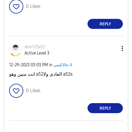
0
Likes
REPLY
Amr123a52
Active Level 3
‎12-29-2023
03:03 PM
in
جالاكسى A
انت منين وهو a52العادى ولا a52s
0
Likes
REPLY