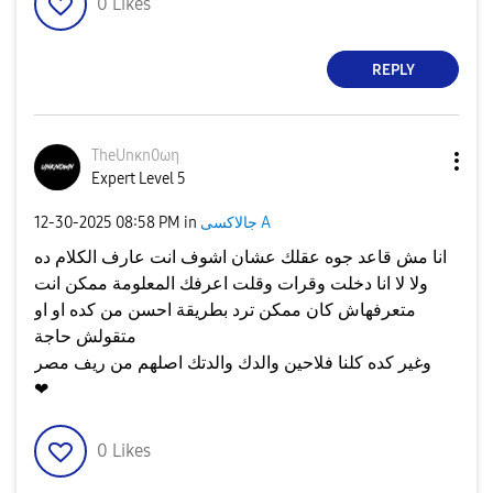
0
Likes
REPLY
TheUnκn0ωη
Expert Level 5
جالاكسى A
in
08:58 PM
‎12-30-2025
انا مش قاعد جوه عقلك عشان اشوف انت عارف الكلام ده
ولا لا انا دخلت وقرات وقلت اعرفك المعلومة ممكن انت
متعرفهاش كان ممكن ترد بطريقة احسن من كده او او
متقولش حاجة
وغير كده كلنا فلاحين والدك والدتك اصلهم من ريف مصر
❤
0
Likes