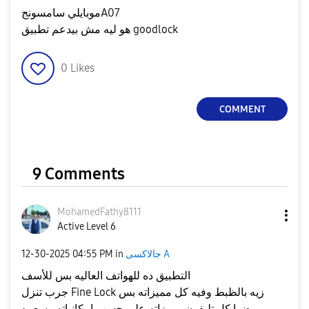
موبايلي سامسونجA07
هو ليه مش بيدعم تطبيق goodlock
0
Likes
COMMENT
9 Comments
MohamedFathy811
1
Active Level 6
جالاكسى A
in
04:55 PM
‎12-30-2025
التطبيق ده للهواتف العاليه بس للأسف
جرب تنزل Fine Lock زيه بالظبط وفيه كل مميزاته بس
برضوا كل تليفون مميزاته على حسب إمكانياته وسعره