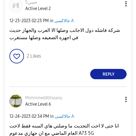
5حسن
Active Level 2
جالاكسى A
in
02:23 PM
‎12-23-2023
شركة فاشله دول الاجانب وصلها الا العرب والجهاز حديث
في اجهزه الضعيفه وصلها مستغرب
2
Likes
REPLY
MohmmedAlhssany
Active Level 6
جالاكسى A
in
02:34 PM
‎12-24-2023
انا حتى لا احت التحديث ما وصلتي هاي السنه فقط لاحت
العام الماضي مع ان جهازي مدعوم A73 5G