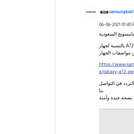
samsungksa1
‎06-06-2021
01:40
امسونج السعودية
بالنسبة لجهاز A72 بإمكانك الاطلاع على الرابط ادناه للمزيد من
https://www.sa
a/galaxy-a72-a
لتردد في التواصل
بنا.
 بصحة جيدة وآمنة