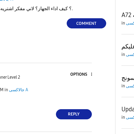
في احد معاه جلكسي A72؟ كيف اداء الجهاز؟ لاني مفكر اشتريه.
in
COMMENT
ليكم
in
OPTIONS
ner Level 2
in
AM
in
جالاكسى A
Upda
REPLY
in