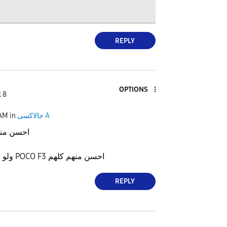
REPLY
OPTIONS
l 8
 AM
in
جالاكسى A
احسن منه وا
ولو معي السعر اخذ الـ POCO F3 احسن منهم كلهم
REPLY