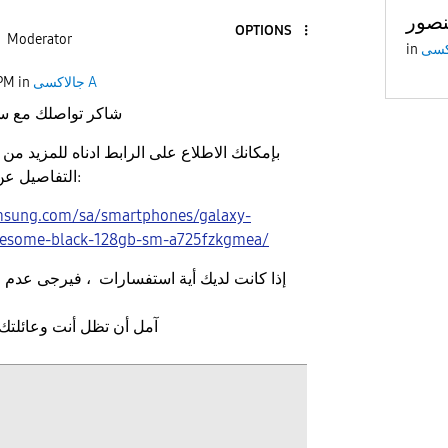
صور
OPTIONS
Moderator
in
 PM
in
جالاكسى A
شاكر تواصلك مع س
التفاصيل عن مواصفات الجهاز:
msung.com/sa/smartphones/galaxy-
wesome-black-128gb-sm-a725fzkgmea/
إذا كانت لديك أية استفسارات ، فيرجى عدم ا
آمل أن تظل أنت وعائلتك