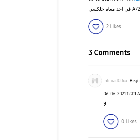
2
Likes
3 Comments
ahmad00xx
Begin
‎06-06-2021
12:01 
لا
0
Likes