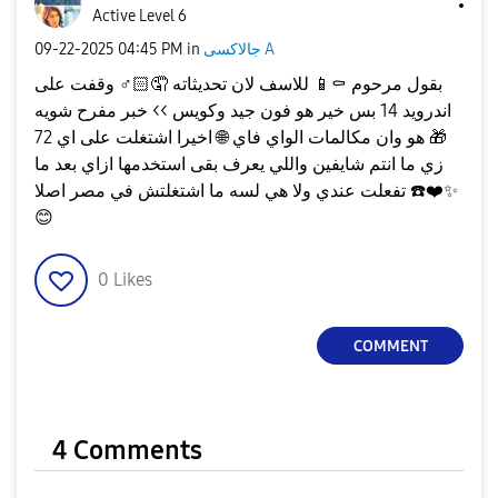
Active Level 6
جالاكسى A
in
04:45 PM
‎09-22-2025
بقول مرحوم
⚰️
📱
للاسف لان تحديثاته 🤦🏻‍
♂️
وقفت على
اندرويد 14 بس خير هو فون جيد وكويس >> خبر مفرح شويه
🎁
هو وان مكالمات الواي فاي
🌐
اخيرا اشتغلت على اي 72
زي ما انتم شايفين واللي يعرف بقى استخدمها ازاي بعد ما
✨
❤️
☎️
تفعلت عندي ولا هي لسه ما اشتغلتش في مصر اصلا
😊
0
Likes
COMMENT
4 Comments