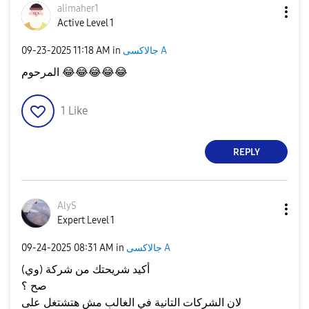
alimaher1
Active Level 1
جالاكسى A
in
11:18 AM
‎09-23-2025
😂
😂
😂
😂
😂
المرحوم
1
Like
REPLY
AlyS
Expert Level 1
جالاكسى A
in
08:31 AM
‎09-24-2025
أكيد شريحتك من شركة (وي)
صح ؟
لان الشركات التانية في الغالب مش هتشتغل على