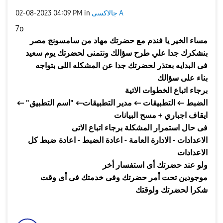
جالاكسى A
in
04:09 PM
‎02-08-2023
7o
مساء
الخير يا فندم مع حضرتك م
هاد
من سامسونج مصر
بنشكرك جدا علي طرح سؤالك ونتمنى لحضرتك يوم سعيد
فى البدايه بعتذر لحضرتك جدا عن المشكله اللى بتواجه
بناء على سؤالك
برجاء اتباع الخطوات الاتية
الضبط ← التطبيقات ← مدير التطبيقات←
"
اسم التطبيق
" ←
ايقاف اجباري
+
مسح البيانات
فى حال استمرار المشكلة برجاء اتباع الاتى
الاعدادات
-
الادارة العامة
-
اعادة الضبط
-
اعادة ضبط كل
الاعدادات
ولو عند حضرتك أى استفسار أخر
موجودين تحت أمر حضرتك وفى خدمتك فى أى وقت
شكرا لحضرتك ولوقتك