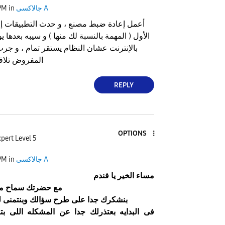
جالاكسى A
in
PM
أعمل إعادة ضبط مصنع ، و حدث التطبيقات إل
الأول ( المهمة بالنسبة لك منها ) و سيبه بعدها 
بالإنترنت عشان النظام يستقر تمام ، و جرب
المفروض تلاق
REPLY
OPTIONS
pert Level 5
جالاكسى A
in
PM
مساء الخير يا فندم
مع حضرتك
سماح
م
بنشكرك جدا على طرح سؤالك وبنتمنى 
فى البدايه بعتذرلك جدا عن المشكله اللى 