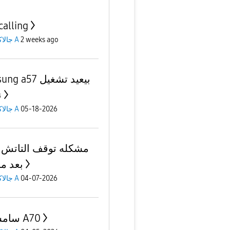
calling
2 weeks ago
جالاكسى A
samsung a57 بيع
ن
05-18-2026
جالاكسى A
مشكله توقف التاتش 
بعد م
04-07-2026
جالاكسى A
سامسونج A70