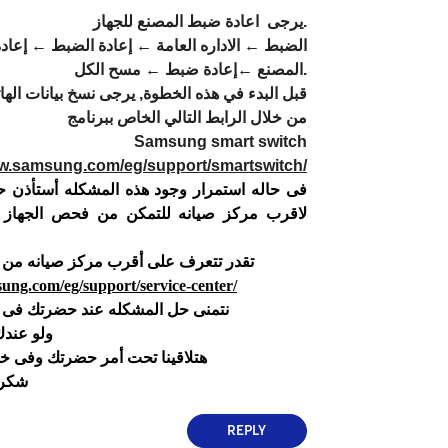
.
يرجى اعادة ضبط المصنع للجهاز
الضبط ← الاداره العامة ← إعادة الضبط ← إعادة 
.
المصنع ←إعادة ضبط ← مسح الكل
قبل البدء في هذه الخطوة
,
يرجى نسخ بيانات اله
من خلال الرابط التالي الخاص ببرنامج
Samsung smart switch
ww.samsung.com/eg/support/smartswitch/
فى حاله استمرار وجود هذه المشكله أستأذن 
لاقرب مركز صيانه للتمكن من فحص الجهاز 
تقدر تتعرف على أقرب مركز صيانه من خ
ung.com/eg/support/service-center/
نتمنى حل المشكله عند حضرتك فى
ولو عندك
هتلاقينا تحت أمر حضرتك وفى 
شكرا
REPLY