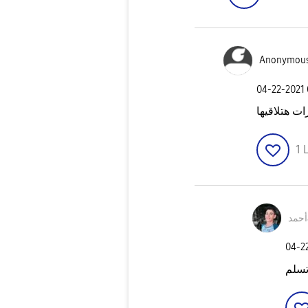
Anonymou
‎04-22-2021
ت هتلاقيها
1
L
‎04-2
تسلم