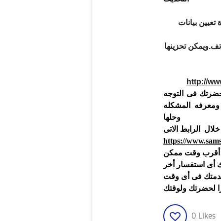
تعيين بيانات
اتف
.
ويمكن تحزينها
http://w
حضرتك فى التوجه
ومعرفه المشكله
وحلها
لال الرابط الاتى
https://www.sams
 أقرب وقت ممكن
 أى استفسار أخر
خدمتك فى أى وقت
 لحضرتك ولوقتك
0
Likes