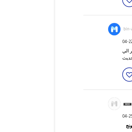
bin-
‎04-2
 الي
حديث
‎04-2
نج