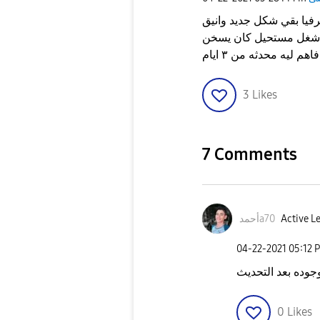
 شغل مستحيل كان يسخن
ليه محدثه من ٣ ايام
3
Likes
7 Comments
Active Le
أحمدa70
‎04-22-2021
05:12 
جوده بعد التحديث
0
Likes