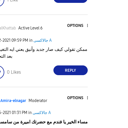
OPTIONS
alKhattab
Active Level 6
جالاكسى A
in
09:59 PM
2-2021
ممكن تقولي كيف صار جدبد وأنيق يعني ايه التغير
بعد الت
REPLY
0
Likes
OPTIONS
Amira-elnagar
Moderator
جالاكسى A
in
01:31 PM
5-2021
مساء الخير يا فندم مع حضرتك اميرة من سامسو