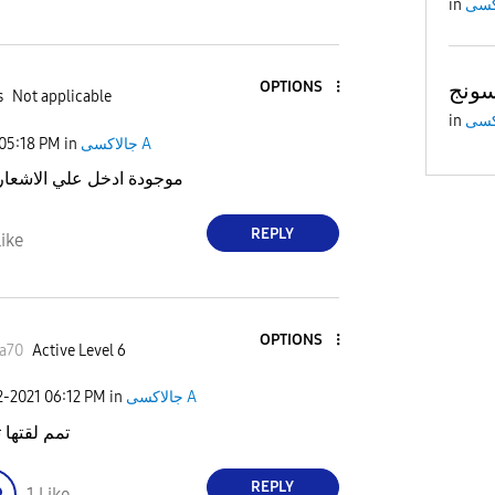
in
OPTIONS
s
Not applicable
in
جالاكسى A
in
05:18 PM
موجودة ادخل علي الاشعارا
REPLY
ike
OPTIONS
Active Level 6
أحمدa70
جالاكسى A
in
06:12 PM
2-2021
تمم لقتها 
REPLY
1
Like