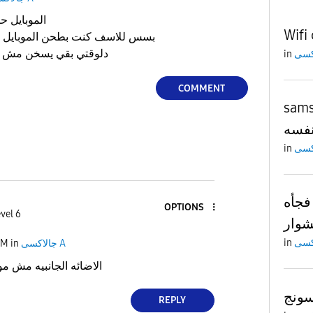
الموبايل حرفيا بقي شكل جديد وانيق
Wifi 
بسس للاسف كنت بطحن الموبايل
دلوقتي بقي يسخن مش فاهم 
in
COMMENT
يد تشغيل
فسه
in
فجأه
OPTIONS
vel 6
شوار
in
جالاكسى A
in
PM
الاضائه الجانبيه مش مو
REPLY