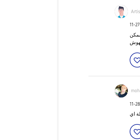
Arti
‎11-2
ممكن
هوش
moh
‎11-2
 اي