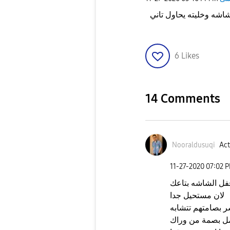
اشه وخليته يحاول تاني
6
Likes
14 Comments
Nooraldusuqi
Act
‎11-27-2020
07:02 
قفل الشاشه بتاعك
لان مستحيل جدا
ر بصامتهم تتشابه
مل بصمة من وراك