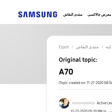
معرض جالاكسى
منتدى النقاش
كية
منتدى النقاش
Egypt
Original topic:
A70
(Topic created on: 11-27-2020 08:0
mohamedokda
Active Lev
‎11-27-2020
05:10 PM
in