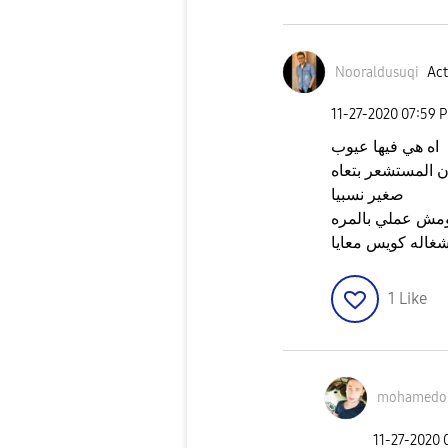
Nooraldusuqi
Act
‎11-27-2020
07:59 
اه هي فيها عيوب
ن المستشعر بتعاه
صغير نسبيا
مش عملي بالمره
شغاله كويس معايا
1
Like
mohamedo
‎11-27-2020