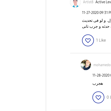
Artist8
Active Lev
‎11-27-2020
09:31 
. و لو فى تحديث
حدثه و جرب تانى
1
Like
mohamedo
‎11-28-2020
هجرب
0