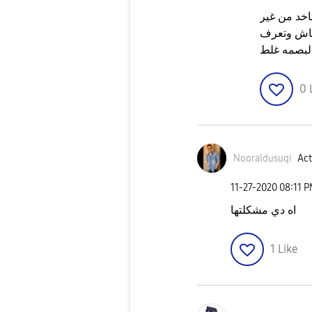
اخد من غير
ضاش وتعرف
لبصمه غلط
0
Nooraldusuqi
Act
‎11-27-2020
08:11 
اه دي مشكلتها
1
Like