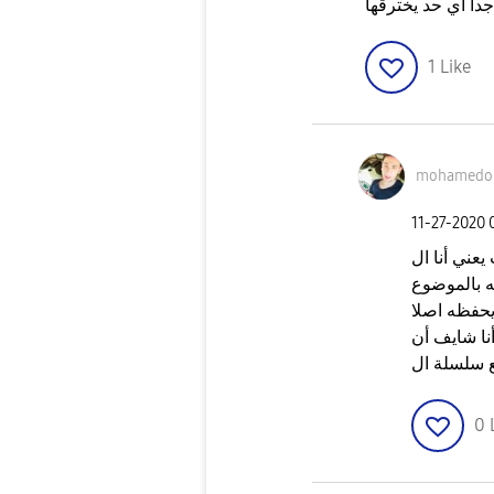
دا اي حد يخترقها
1
Like
mohamedo
‎11-27-2020
عني أنا ال
 بالموضوع
يحفظه اصلا
نا شايف أن
0