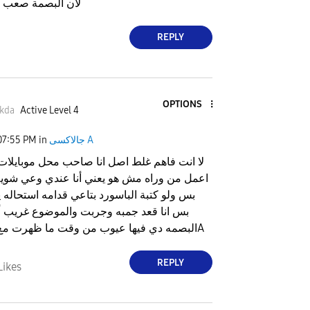
لان البصمة صعب ج
REPLY
OPTIONS
kda
Active Level 4
جالاكسى A
in
07:55 PM
لا انت فاهم غلط اصل انا صاحب محل موبايلات ي
اعمل من وراه مش هو يعني أنا عندي وعي شويه
بس ولو كتبة الباسورد بتاعي قدامه استحاله 
بس انا قعد جمبه وجربت والموضوع غريب أ
البصمه دي فيها عيوب من وقت ما ظهرت مع سلسلة الA
REPLY
Likes