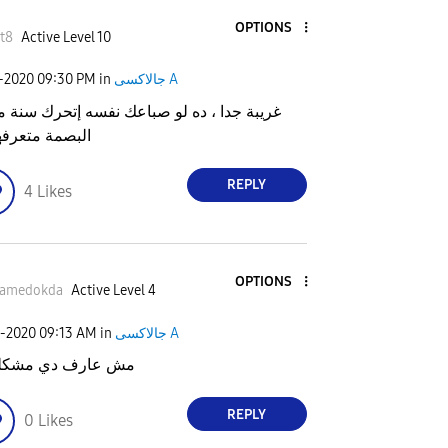
OPTIONS
st8
Active Level 10
جالاكسى A
in
09:30 PM
7-2020
غريبة جدا ، ده لو صباعك نفسه إتحرك سنة 
البصمة متعرف
REPLY
4
Likes
OPTIONS
amedokda
Active Level 4
جالاكسى A
in
09:13 AM
8-2020
مش عارف دي مشكلة
REPLY
0
Likes