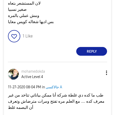
لان المستشعر بتعاه
صغير نسبيا
ومش عملي بالمره
بس اديها شغاله كويس معايا
1
Like
REPLY
mohamedokda
Active Level 4
جالاكسى A
in
08:04 PM
‎11-27-2020
طب ما كده دي غلطة شركة أنا ممكن بياناتي تتاخد من غير
معرف كده .... مع العلم مره تفتح ومرات مترضاش وتعرف
أن البصمه غلط