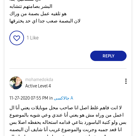
البشر بصامتهم تتشابه
هو تلقيه عمل بصمة من وراك
لان البصمة صعب جدا اي حد يخترقها
1
Like
REPLY
mohamedokda
Active Level 4
جالاكسى A
in
07:55 PM
‎11-27-2020
لا انت فاهم غلط اصل انا صاحب محل موبايلات يعني أنا ال
اعمل من وراه مش هو يعني أنا عندي وعي شويه بالموضوع
بس ولو كتبة الباسورد بتاعي قدامه استحاله يحفظه اصلا بس
انا قعد جمبه وجربت والموضوع غريب أنا شايف أن البصمه