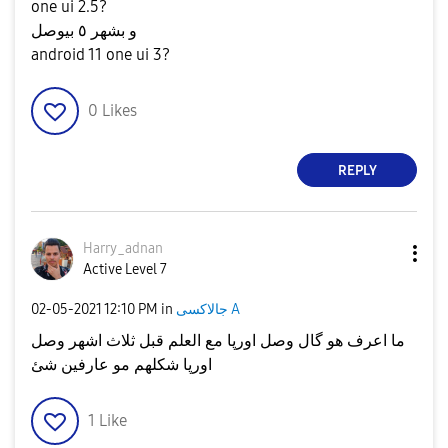
one ui 2.5?
و بشهر ٥ بيوصل
android 11 one ui 3?
0
Likes
REPLY
Harry_adnan
Active Level 7
‎02-05-2021
12:10 PM
in
جالاكسى A
ما اعرف هو گال وصل اورپا مع العلم قبل ثلاث اشهر وصل
اورپا شكلهم مو عارفين شئ
1
Like