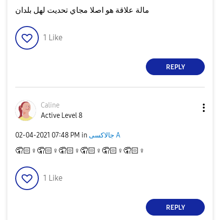
مالة علاقة هو اصلا مجاي تحديت لهل بلدان
1
Like
REPLY
Caline
Active Level 8
‎02-04-2021
07:48 PM
in
جالاكسى A
🤦🏻‍
♀️
🤦🏻‍
♀️
🤦🏻‍
♀️
🤦🏻‍
♀️
🤦🏻‍
♀️
🤦🏻‍
♀️
1
Like
REPLY