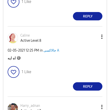
1
Like
REPLY
Caline
Active Level 8
‎02-05-2021
12:25 PM
in
جالاكسى A
اه ايه
😅
1
Like
REPLY
Harry_adnan