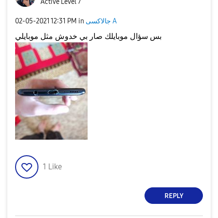
Active Level 7
‎02-05-2021
12:31 PM
in
جالاكسى A
بس سؤال موبايلك صار بي خدوش مثل موبايلي
1
Like
REPLY