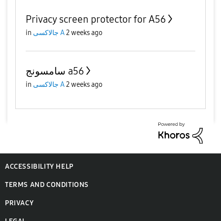
Privacy screen protector for A56
2 weeks ago
جالاكسى A
in
سامسونج a56
2 weeks ago
جالاكسى A
in
ACCESSIBILITY HELP
TERMS AND CONDITIONS
PRIVACY