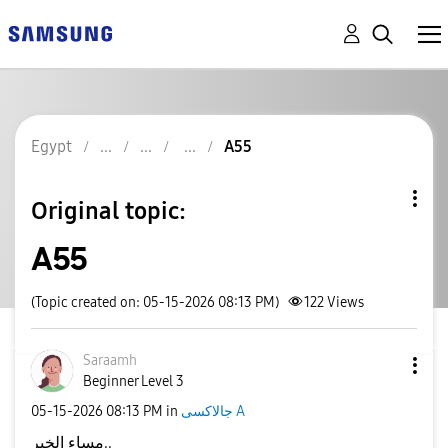
Egypt
A55
Original topic:
A55
(Topic created on: 05-15-2026 08:13 PM)
122
Views
Saraamh
Beginner Level 3
جالاكسى A
in
08:13 PM
‎05-15-2026
مساء الخير..