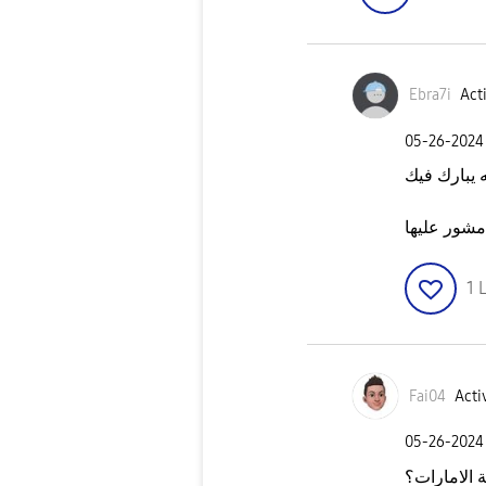
Ebra7i
Acti
‎05-26-2024
ه يبارك فيك
شور عليها
1
L
Fai04
Acti
‎05-26-2024
الامارات؟