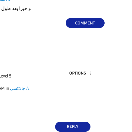
و A53 واخيرا بعد طول انتظار
COMMENT
OPTIONS
Level 5
 AM
in
جالاكسى A
REPLY