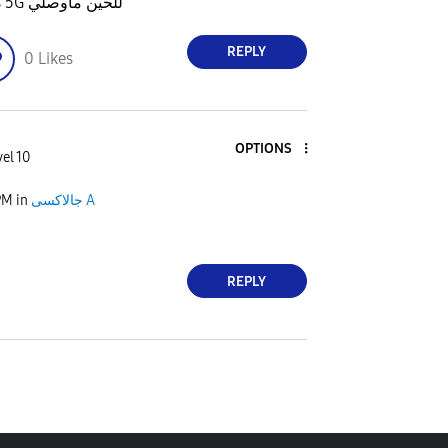
A52s 5G للحين ماوصلي
REPLY
0
Likes
OPTIONS
el 10
PM
in
جالاكسى A
REPLY