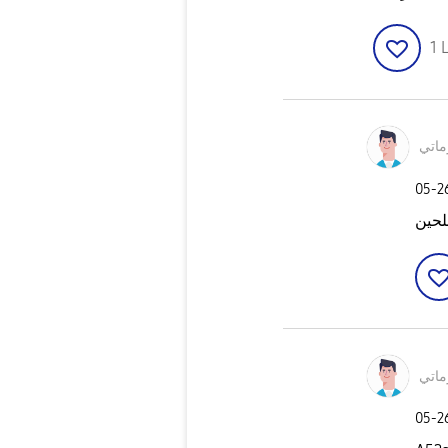
1
L
ماتي
‎05-
للحين
ماتي
‎05-