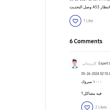
صل التحديث
1
Like
6 Comments
كاريزماتي
Expert 
‎05-26-2024
02:10
١٠٠٠ مبروك
فيه مشاكل؟
2
Likes