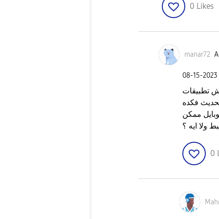
0
Likes
manar72
A
‎08-15-2023
يش تطبيقات
تحديث فكده
وبايل ممكن
ط ولا ايه ؟
0
Mah