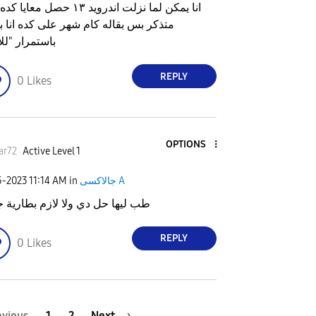
انا يمكن لما نزلت اندرويد ١٣ حصل مع
متذكر بس بقاله كام شهر على كده انا 
باستمرار "ل
REPLY
0
Likes
OPTIONS
ar72
Active Level 1
جالاكسى A
in
11:14 AM
5-2023
طب ليها حل دي ولا لازم بطارية ج
REPLY
0
Likes
evious
1
2
Next