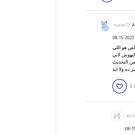
manar72
A
‎08-15-2023
لص هو اللي
لتهوش لاني
ن التحديث
ر ده ولا ايه
0
àbc
‎08-1