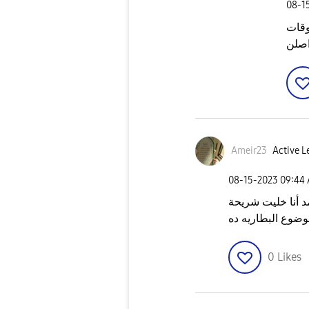
‎08-1
وقات
اصلن
Ameir23
Active L
‎08-15-2023
09:44
د أنا خليت شريحة
وضوع البطاريه ده
0
Likes