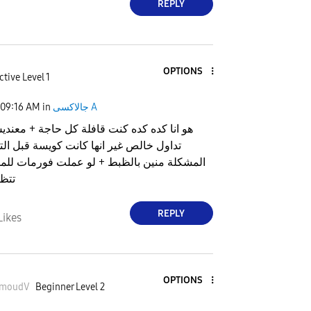
REPLY
OPTIONS
ctive Level 1
جالاكسى A
in
09:16 AM
هو انا كده كده كنت قافلة كل حاجة + معند
تداول خالص غير انها كانت كويسة قبل ال
المشكلة منين بالظبط + لو عملت فورمات للم
تتظب
REPLY
Likes
OPTIONS
moudV
Beginner Level 2