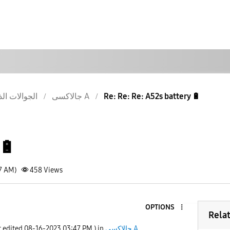
Re: Re: Re: A52s battery 🔋
جالاكسى A
الجوالات الذ
🔋
07 AM)
458
Views
OPTIONS
Rela
جالاكسى A
) in
03:47 PM
‎08-16-2023
t edited