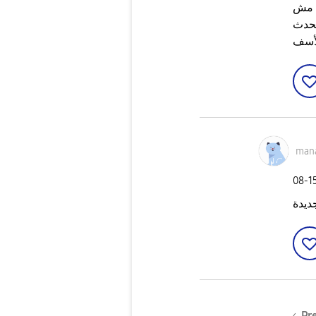
ايا كده مش
بحدث
لأسف
man
‎08-1
ديدة
Pr