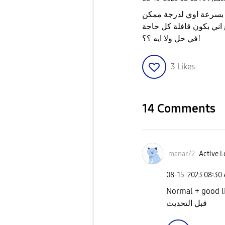
 بسرعة اوي لدرجة ممكن
ايبة الموبايل اصحى الاقيه ناقص 13% مع اني بكون قافلة كل حاجة
في حل ولا ايه ؟؟!
3
Likes
14 Comments
manar72
Active L
‎08-15-2023
08:30
Normal +  بس هي مكانتش بتفصل بسرعة ولوحدها كده
قبل التحديث