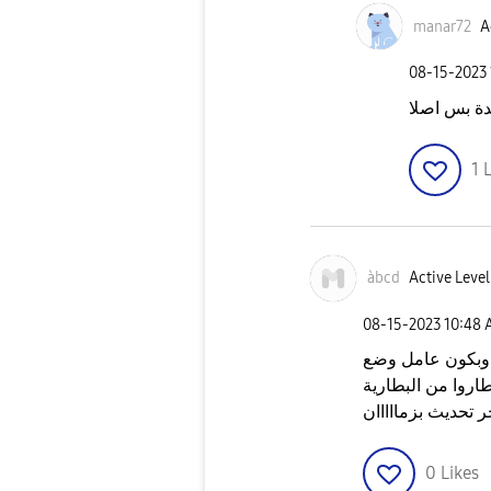
manar72
A
‎08-15-2023
ة بس اصلا
1
L
àbcd
Active Level
‎08-15-2023
10:48
 وبكون عامل وضع
 لما انام اصحى الاقي ١٠ ل ١٣٪ طاروا من البطارية
ر تحديث بزمااااان
0
Likes