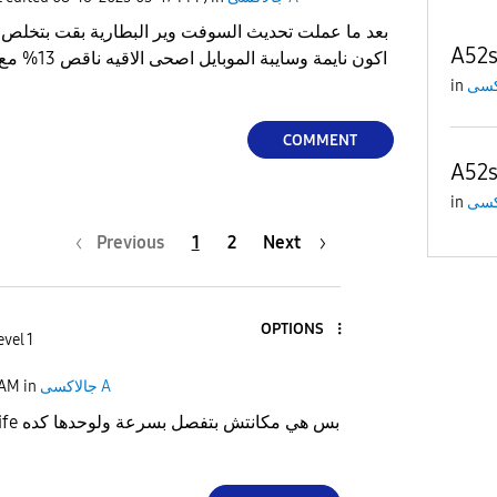
بعد ما عملت تحديث السوفت وير البطارية بقت بتخلص
A52s
اكون نايمة وس
in
COMMENT
A52s
in
Previous
1
2
Next
OPTIONS
evel 1
جالاكسى A
in
 AM
good life