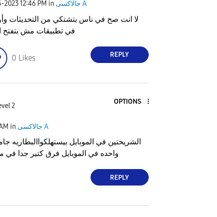
جالاكسى A
in
12:46 PM
5-2023
لا انت صح في ناس بتشتكي من التحديثات وأ
في تطبيقات مش بتفتح 
REPLY
0
Likes
OPTIONS
evel 2
جالاكسى A
in
 AM
الشريحتين في الموبايل بيستهلكواالبطاريه جام
واحده في الموبايل فرق كتير جدا في م
REPLY