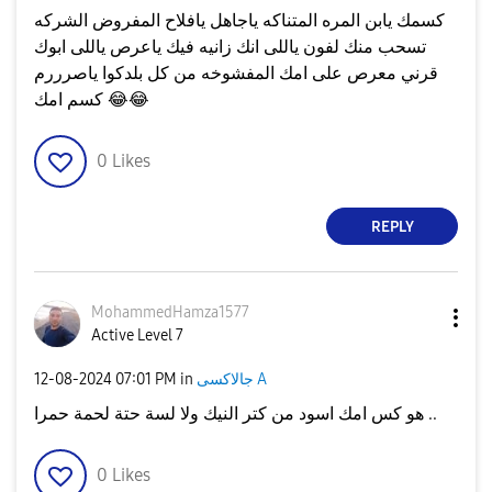
كسمك يابن المره المتناكه ياجاهل يافلاح المفروض الشركه
تسحب منك لفون ياللى انك زانيه فيك ياعرص ياللى ابوك
قرني معرص على امك المفشوخه من كل بلدكوا ياصرررم
😂
😂
كسم امك
0
Likes
REPLY
MohammedHamza15
77
Active Level 7
جالاكسى A
in
07:01 PM
‎12-08-2024
هو كس امك اسود من كتر النيك ولا لسة حتة لحمة حمرا ..
0
Likes