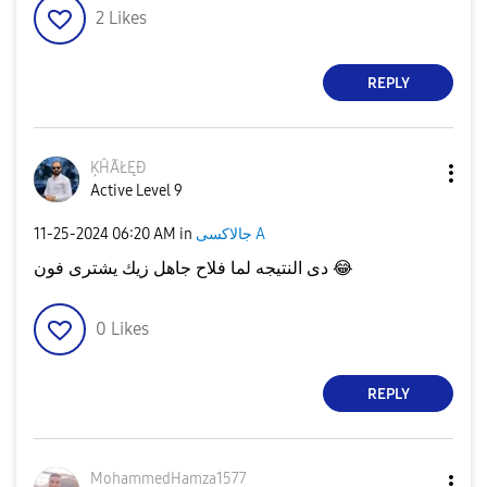
2
Likes
REPLY
ĶĤÃŁĘÐ
Active Level 9
جالاكسى A
in
06:20 AM
‎11-25-2024
😂
دى النتيجه لما فلاح جاهل زيك يشترى فون
0
Likes
REPLY
MohammedHamza15
77