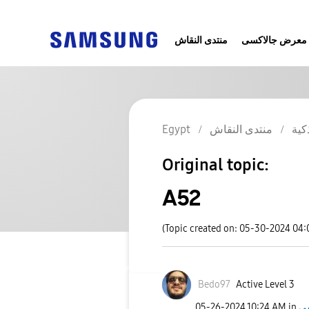
معرض جالاكسى
منتدى النقاش
كية
منتدى النقاش
Egypt
Original topic:
A52
(Topic created on: 05-30-2024 04
Bedo97
Active Level 3
‎05-26-2024
10:24 AM
in