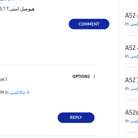
حد عار ف تحديث one ui 6.1 هيوصل امتى؟
A52 
in
COMMENT
A52 
in
OPTIONS
A52
el 1
in
جالاكسى A
in
AM
A52
REPLY
in