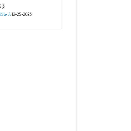
S
12-25-2023
جالاكسى A