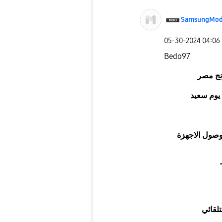
SamsungMod
‎05-30-2024
04:06
Bedo97
ج مصر
يوم سعيد
وصول الاجهزة
تلقائي