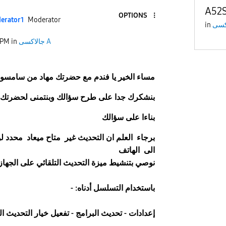
A52
OPTIONS
erato
r1
Moderator
in
جالاكسى A
in
 PM
مساء
الخير يا فندم مع
حضرتك
مهاد
من سامسون
بنشكرك جدا على طرح سؤالك وبنتمنى لحضرتك 
بناءا على سؤالك
برجاء العلم ان التحديث غير متاح ميعاد محدد ل
الى الهاتف
نوصي بتنشيط ميزة التحديث التلقائي على الجهاز
باستخدام التسلسل أدناه: -
إعدادات - تحديث البرامج - تفعيل خيار التحديث ال