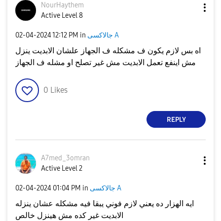
NourHaythem
Active Level 8
جالاكسى A
in
12:12 PM
‎02-04-2024
اه بس لازم يكون ف مشكله ف الجهاز علشان الابديت ينزل
مش اينفع تعمل الابديت مش غير تصلح او مشله ف الجهاز
0
Likes
REPLY
A7med_3omran
Active Level 2
جالاكسى A
in
01:04 PM
‎02-04-2024
ايه الهزار ده يعني لازم فوني يبقا فيه مشكله عشان ينزله
الابديت غير كده مش هينزل خالص