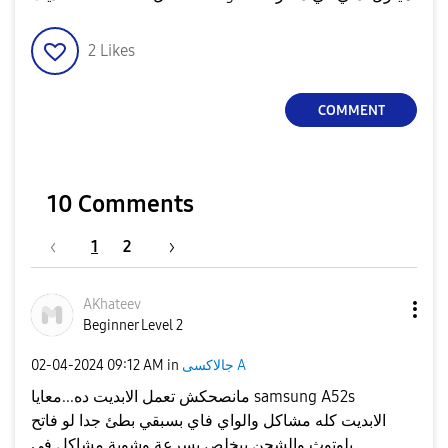
2
Likes
COMMENT
10 Comments
1
2
AKhateev
Beginner Level 2
جالاكسى A
in
09:12 AM
‎02-04-2024
مانصحكش تعمل الابديت ده...معايا samsung A52s
الابديت كله مشاكل والواي فاي بسبقي بطئ جدا لو فاتح
بلوتوث والشحن بيخلص بسرعة وشوية مشاكل في