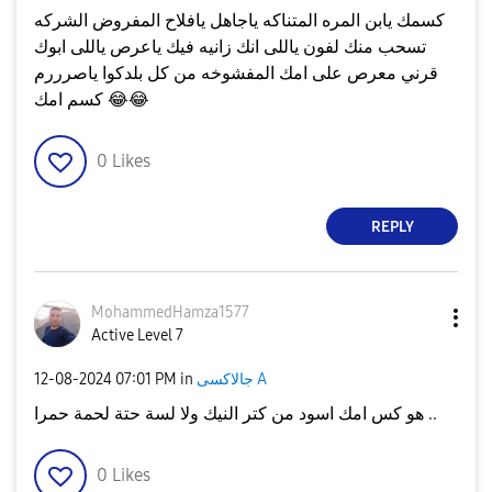
كسمك يابن المره المتناكه ياجاهل يافلاح المفروض الشركه
تسحب منك لفون ياللى انك زانيه فيك ياعرص ياللى ابوك
قرني معرص على امك المفشوخه من كل بلدكوا ياصرررم
😂
😂
كسم امك
0
Likes
REPLY
MohammedHamza15
77
Active Level 7
جالاكسى A
in
07:01 PM
‎12-08-2024
هو كس امك اسود من كتر النيك ولا لسة حتة لحمة حمرا ..
0
Likes