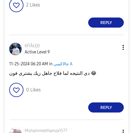
2
Likes
REPLY
ĶĤÃŁĘÐ
Active Level 9
جالاكسى A
in
06:20 AM
‎11-25-2024
😂
دى النتيجه لما فلاح جاهل زيك يشترى فون
0
Likes
REPLY
MohammedHamza15
77