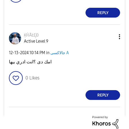
REPLY
ĶĤÃŁĘÐ
Active Level 9
جالاكسى A
in
10:14 PM
‎12-13-2024
امك دى ؟انت ادري بيها
0
Likes
REPLY