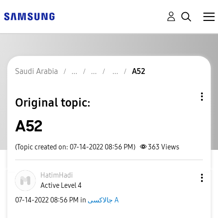
Saudi Arabia
A52
Original topic:
A52
(Topic created on: 07-14-2022 08:56 PM)
363
Views
HatimHadi
Active Level 4
‎07-14-2022
08:56 PM
in
جالاكسى A