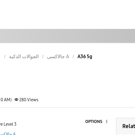
م
الجوالات الذكية
جالاكسى A
A36 5g
10 AM)
280
Views
OPTIONS
e Level 3
Rela
جالاكسى A