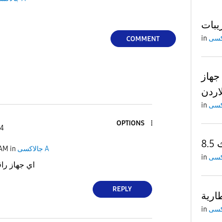
in
COMMENT
ن جهاز
اردن
in
OPTIONS
 4
8.
 AM
in
جالاكسى A
in
اي جهاز را
REPLY
طارية
in