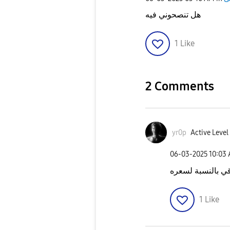
هل تنصحوني فيه
1
Like
2 Comments
yr0p
Active Level
‎06-03-2025
10:03
قي بالنسبة لسعره
1
Like