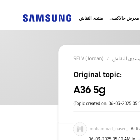
معرض جالاكسى
منتدى النقاش
SELV (Jordan)
نتدى النقاش
Original topic:
A36 5g
(Topic created on: 06-03-2025 05:
mohammad_naser_
Activ
‎06-03-2025
05:10 AM
in