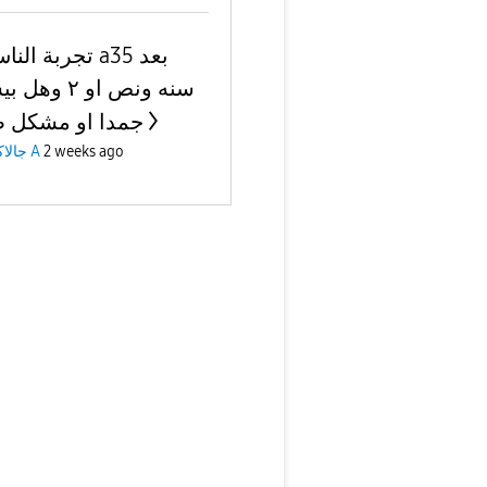
تجربة ا a35 بعد
سنه ونص او ٢ و
جمدا او مشكل 
جالاكسى A
2 weeks ago