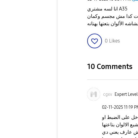
انا لسه مشتري A35
صوت كدا مش مجسم وكمان
0
Likes
10 Comments
cgxv
Expert Level
‎02-11-2025
11:19 
دخل على الضبط او
ع الالوان بتاعتها
 مش عارف يعني دي