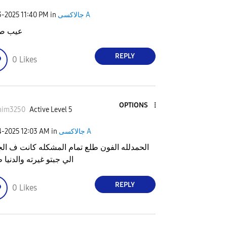
3-2025
11:40 PM
in
جالاكسى A
عيب صن
REPLY
0
Likes
OPTIONS
him3250
Active Level 5
4-2025
12:03 AM
in
جالاكسى A
الحمدلله الفون طلع تمام المشكله كانت ف ال
الي جبتو غيرته والدنيا
REPLY
0
Likes