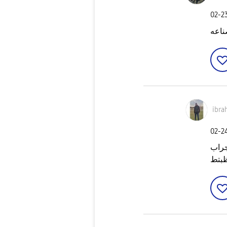
‎02-2
اعه
ibra
‎02-2
جراب
 ظبتط