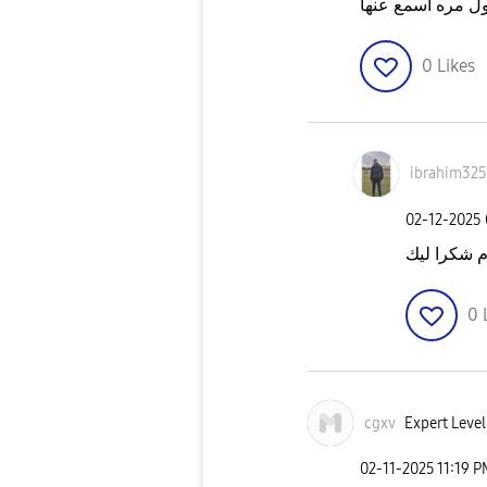
ول مره اسمع عنها
0
Likes
ibrahim32
‎02-12-2025
م شكرا ليك
0
cgxv
Expert Level
‎02-11-2025
11:19 