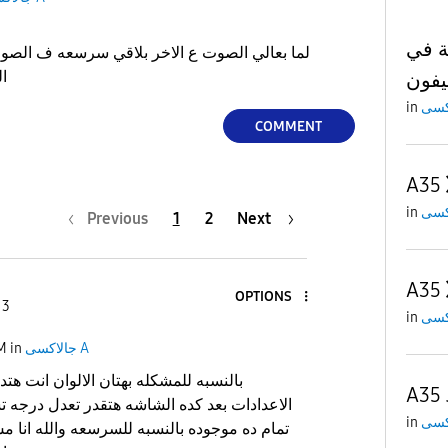
مشكلة في 
لما بعالي الصوت ع الاخر بلاقي سرسعه ف ال
الشاشه الألوان بتعتها بهتانه
in
COMMENT
A35
in
Previous
1
2
Next
A35
OPTIONS
 3
in
PM
in
جالاكسى A
بالنسبه للمشكله بهتان الالوان انت هت
A35
الاعدادات بعد كده الشاشه هتقدر تعدل درجه تشب
in
تمام ده موجوده بالنسبه للسرسعه والله انا