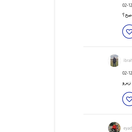
‎02-1
 صح؟
ibra
‎02-1
 زيرو
eyad