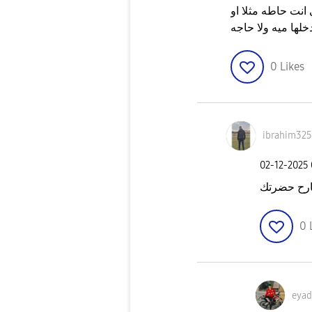
نت حاطه مثلا او
لها ميه ولا حاجه
0
Likes
ibrahim32
‎02-12-2025
بارح حضرتك
0
eyad