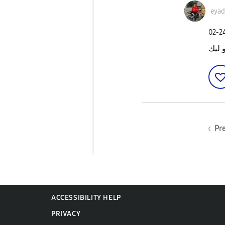
eyad
‎02-2
و ليك
Pr
ACCESSIBILITY HELP
PRIVACY