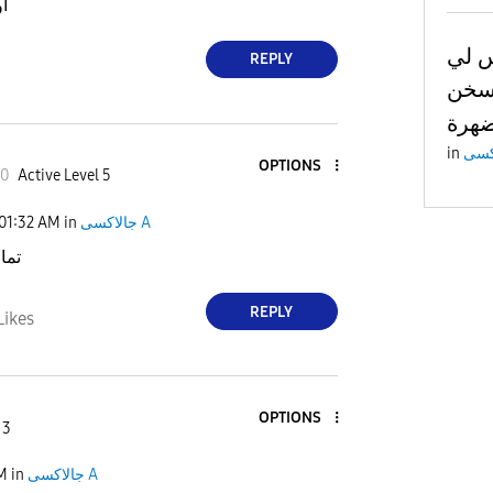
ا
لناس لي
REPLY
هل بيسخن
ضهرة
in
OPTIONS
50
Active Level 5
01:32 AM
in
جالاكسى A
تما
REPLY
Likes
OPTIONS
 3
PM
in
جالاكسى A