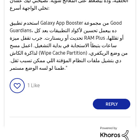
الخلفية، وده بيضغط على المعالج شوية. نصيحتي ليك عشان
تخلي الواجهة أسرع:
​استخدم تطبيق Galaxy App Booster من مجموعة Good
Guardians، ده بيعمل تحسين لأكواد التطبيقات بعد كل
تحديث أو ريستارت. ​جرب تقفل ميزة RAM Plus أو تقللها،
ساعات بتبطأ الاستجابة في بداية التشغيل. ​اعمل مسح
لذاكرة الكاش (Wipe Cache Partition) من وضع الريكفري،
دي بتشيل ملفات النظام المؤقتة اللي ممكن تسبب ثقل.
طمنا لو لسه الوضع مستمر."
1
Like
REPLY